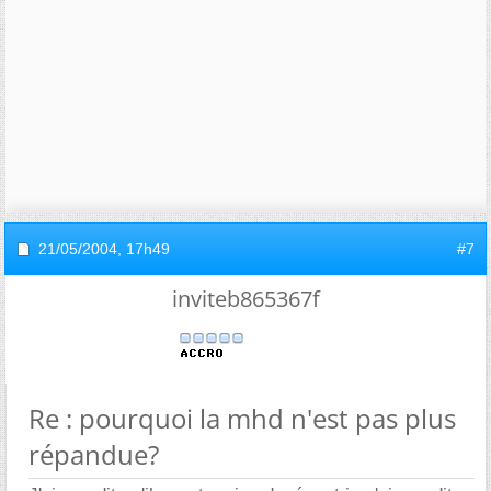
21/05/2004,
17h49
#7
inviteb865367f
Re : pourquoi la mhd n'est pas plus
répandue?