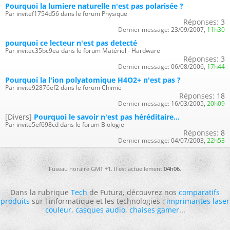
Pourquoi la lumiere naturelle n'est pas polarisée ?
Par invitef1754d56 dans le forum Physique
Réponses:
3
Dernier message:
23/09/2007,
11h30
pourquoi ce lecteur n'est pas detecté
Par invitec35bc9ea dans le forum Matériel - Hardware
Réponses:
3
Dernier message:
06/08/2006,
17h44
Pourquoi la l'ion polyatomique H4O2+ n'est pas ?
Par invite92876ef2 dans le forum Chimie
Réponses:
18
Dernier message:
16/03/2005,
20h09
[Divers]
Pourquoi le savoir n'est pas héréditaire...
Par invite5ef698cd dans le forum Biologie
Réponses:
8
Dernier message:
04/07/2003,
22h53
Fuseau horaire GMT +1. Il est actuellement
04h06
.
Dans la rubrique
Tech
de Futura, découvrez nos
comparatifs
produits
sur l'informatique et les technologies :
imprimantes laser
couleur
,
casques audio
,
chaises gamer
...