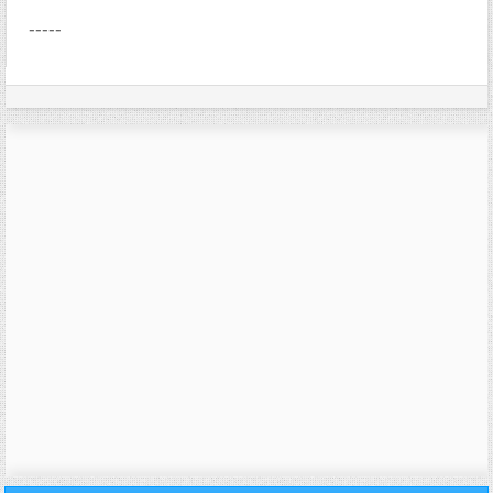
-----