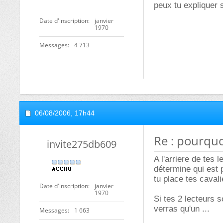
peux tu expliquer s'
Date d'inscription
janvier
1970
Messages
4 713
06/08/2006,
17h44
Re : pourquo
invite275db609
A l'arriere de tes
détermine qui est p
tu place tes cavali
Date d'inscription
janvier
1970
Si tes 2 lecteurs 
verras qu'un ...
Messages
1 663