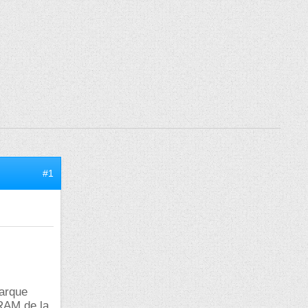
#1
marque
-RAM de la