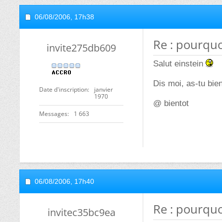
06/08/2006,
17h38
Re : pourquo
invite275db609
Salut einstein
Dis moi, as-tu bie
Date d'inscription
janvier
1970
@ bientot
Messages
1 663
06/08/2006,
17h40
Re : pourquo
invitec35bc9ea