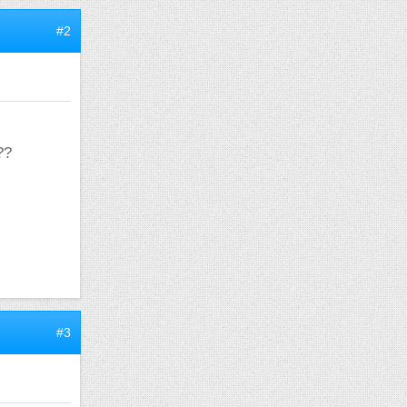
#2
??
#3