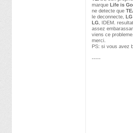
marque
Life is G
ne detecte que
TE
le deconnecte,
LG
LG
, IDEM. resultat
assez embarassant
viens ce probleme
merci.
PS: si vous avez b
-----