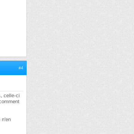
#4
 celle-ci
nt comment
 n'en