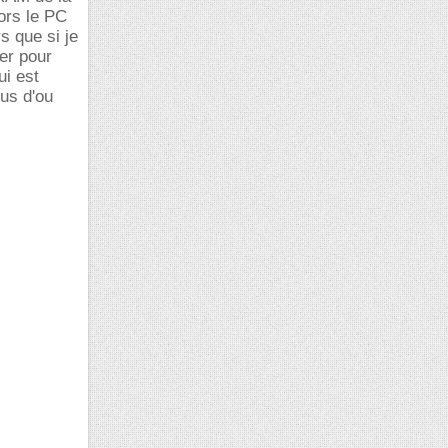
ors le PC
s que si je
er pour
ui est
us d'ou