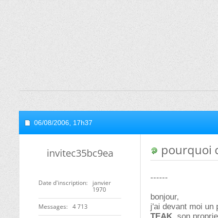
06/08/2006,
17h37
pourquoi c
invitec35bc9ea
------
Date d'inscription
janvier
1970
bonjour,
j'ai devant moi un
Messages
4 713
TEAK
, son propri