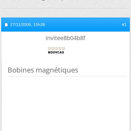
27/11/2006,
15h38
#1
invitee8b04b8f
Bobines magnétiques