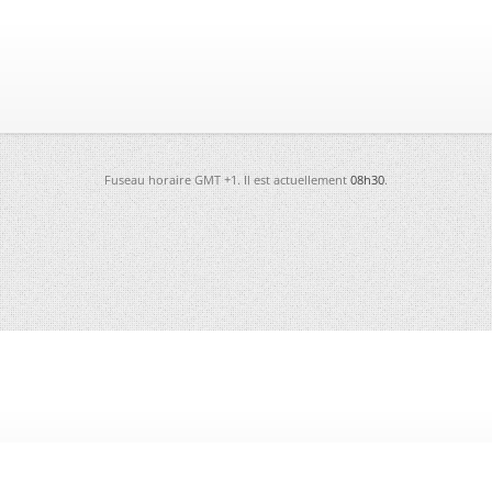
Fuseau horaire GMT +1. Il est actuellement
08h30
.
-
Futura
-
Archives
-
Conso
-