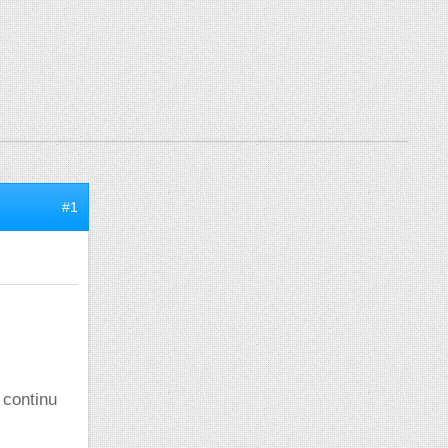
#1
 continu