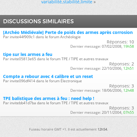
variabilité,stabilité,limite
»
DISCUSSIONS SIMILAIRES
[Archéo Médiévale] Perte de poids des armes après corrosion
Par invite44f909c1 dans le forum Archéologie
Réponses:
10
Dernier message:
07/02/2008,
19h58
tipe sur les armes a feu
Par invite05813e65 dans le forum TPE / TIPE et autres travaux
Réponses:
2
Dernier message:
22/10/2006,
12h51
Compte a rebour avec 4 calibre et un reset
Par invite096df414 dans le forum Électronique
Réponses:
3
Dernier message:
18/06/2006,
12h48
TPE balistique des armes à feu : need help !
Par invitebb41d7ba dans le forum TPE / TIPE et autres travaux
Réponses:
3
Dernier message:
20/11/2004,
07h55
Fuseau horaire GMT +1. Il est actuellement
12h54
.