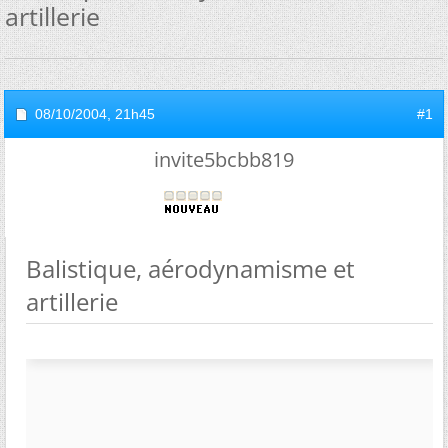
artillerie
08/10/2004,
21h45
#1
invite5bcbb819
Balistique, aérodynamisme et
artillerie