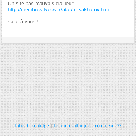
Un site pas mauvais d'ailleur:
http://membres.lycos.fr/atar/fr_sakharov.htm
salut à vous !
«
tube de coolidge
|
Le photovoltaïque... complexe ???
»