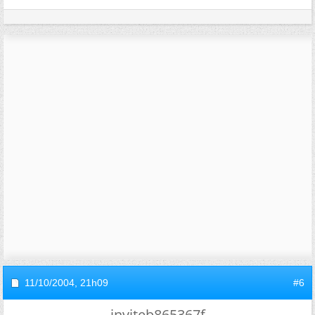
11/10/2004,
21h09
#6
inviteb865367f