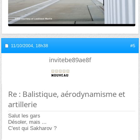
11/10/2004,
18h38
#5
invitebe89ae8f
Re : Balistique, aérodynamisme et
artillerie
Salut les gars
Désoler, mais ...
C'est qui Sakharov ?