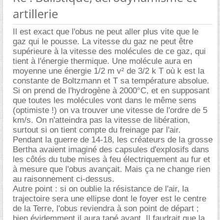
artillerie
Il est exact que l'obus ne peut aller plus vite que le
gaz qui le pousse. La vitesse du gaz ne peut être
supérieure à la vitesse des molécules de ce gaz, qui
tient à l'énergie thermique. Une molécule aura en
moyenne une énergie 1/2 m v² de 3/2 k T où k est la
constante de Boltzmann et T sa température absolue.
Si on prend de l'hydrogène à 2000°C, et en supposant
que toutes les molécules vont dans le même sens
(optimiste !) on va trouver une vitesse de l'ordre de 5
km/s. On n'atteindra pas la vitesse de libération,
surtout si on tient compte du freinage par l'air.
Pendant la guerre de 14-18, les créateurs de la grosse
Bertha avaient imaginé des capsules d'explosifs dans
les côtés du tube mises à feu électriquement au fur et
à mesure que l'obus avançait. Mais ça ne change rien
au raisonnement ci-dessus.
Autre point : si on oublie la résistance de l'air, la
trajectoire sera une ellipse dont le foyer est le centre
de la Terre, l'obus reviendra à son point de départ ;
bien évidemment il aura tapé avant. Il faudrait que la