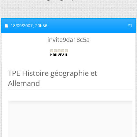
18/09/2007,
20h56
#1
invite9da18c5a
TPE Histoire géographie et
Allemand