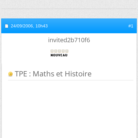
24/09/2006,
10h43
#1
invited2b710f6
TPE : Maths et Histoire