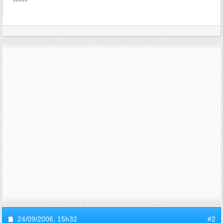
-----
24/09/2006,
15h32
#2