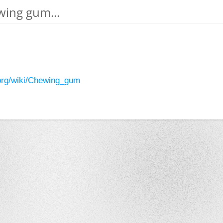
wing gum...
a.org/wiki/Chewing_gum