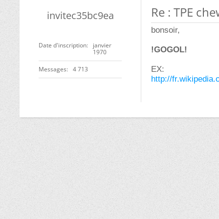
Re : TPE che
invitec35bc9ea
bonsoir,
Date d'inscription
janvier
!GOGOL!
1970
EX:
Messages
4 713
http://fr.wikipedi