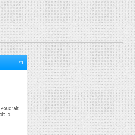
#1
voudrait
it la