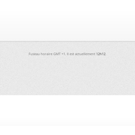
Fuseau horaire GMT +1. Il est actuellement
12h12
.
-
Futura
-
Archives
-
Conso
-