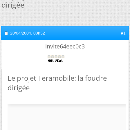
dirigée
20/04/2004,
09h52
#1
invite64eec0c3
Le projet Teramobile: la foudre
dirigée