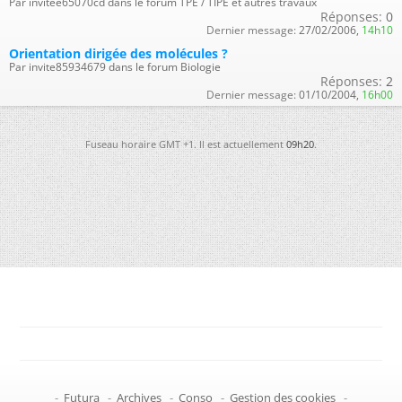
Par invitee65070cd dans le forum TPE / TIPE et autres travaux
Réponses:
0
Dernier message:
27/02/2006,
14h10
Orientation dirigée des molécules ?
Par invite85934679 dans le forum Biologie
Réponses:
2
Dernier message:
01/10/2004,
16h00
Fuseau horaire GMT +1. Il est actuellement
09h20
.
-
Futura
-
Archives
-
Conso
-
Gestion des cookies
-