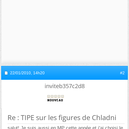
22/01/2010,
14h20
#2
inviteb357c2d8
Re : TIPE sur les figures de Chladni
salut! Je suis aussi en MP cette année et j'ai choisi le