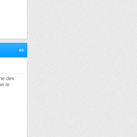
#4
ene des
ue le