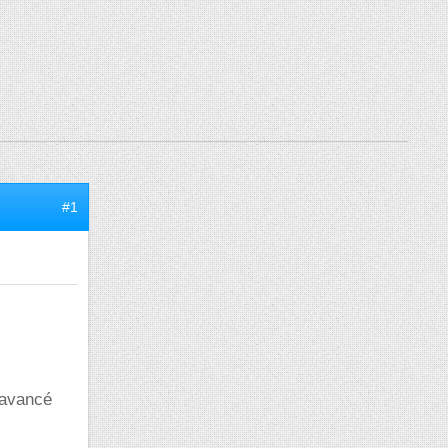
#1
 avancé