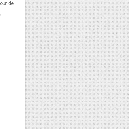
tour de
n.