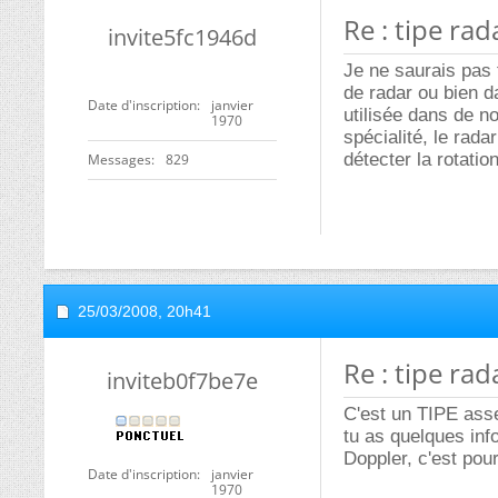
Re : tipe rad
invite5fc1946d
Je ne saurais pas 
de radar ou bien da
Date d'inscription
janvier
utilisée dans de 
1970
spécialité, le radar
détecter la rotatio
Messages
829
25/03/2008,
20h41
Re : tipe rad
inviteb0f7be7e
C'est un TIPE asse
tu as quelques info
Doppler, c'est pou
Date d'inscription
janvier
1970