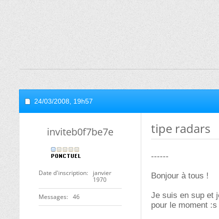
24/03/2008,
19h57
tipe radars
inviteb0f7be7e
------
Date d'inscription
janvier
Bonjour à tous !
1970
Je suis en sup et 
Messages
46
pour le moment :s