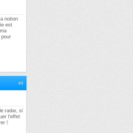
a notion
ie est
 ma
é pour
#3
e radar, si
er l'effet
er !