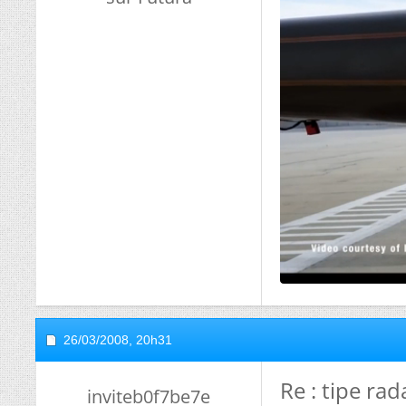
26/03/2008,
20h31
Re : tipe rad
inviteb0f7be7e