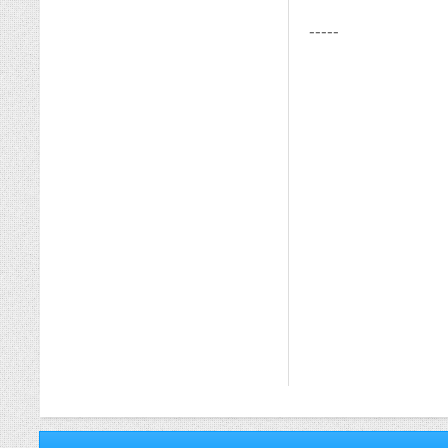
-----