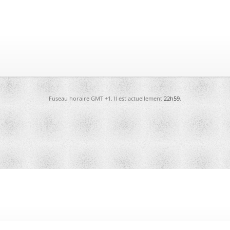
Fuseau horaire GMT +1. Il est actuellement
22h59
.
-
Futura
-
Archives
-
Conso
-