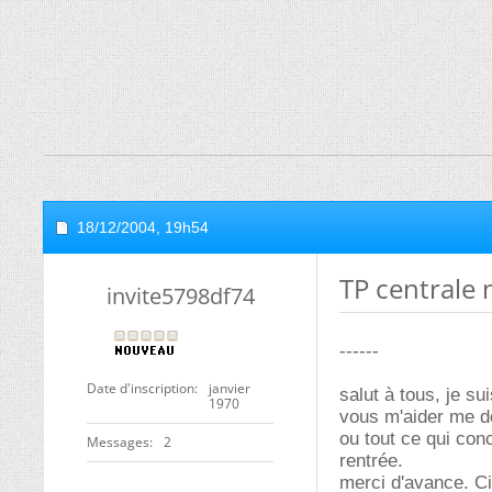
18/12/2004,
19h54
TP centrale 
invite5798df74
------
Date d'inscription
janvier
salut à tous, je su
1970
vous m'aider me do
ou tout ce qui conc
Messages
2
rentrée.
merci d'avance. C