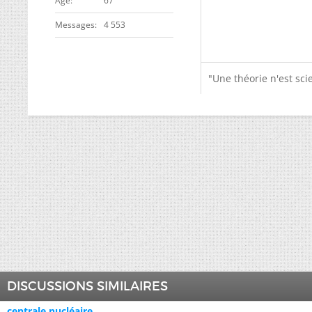
ge
67
Messages
4 553
"Une théorie n'est scie
DISCUSSIONS SIMILAIRES
centrale nucléaire