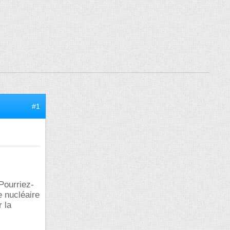
#1
 Pourriez-
e nucléaire
r la