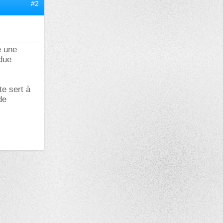
#2
e une
ndue
te sert à
de