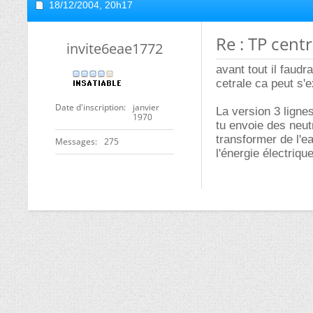
18/12/2004,
20h17
Re : TP cent
invite6eae1772
avant tout il faud
cetrale ca peut s'
Date d'inscription
janvier
La version 3 lignes
1970
tu envoie des neutr
transformer de l'e
Messages
275
l'énergie électrique