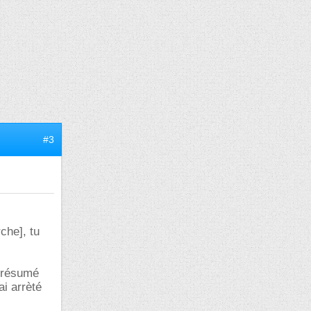
#3
che], tu
un résumé
i arrèté