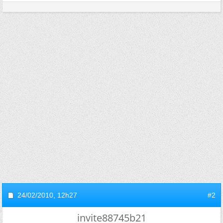
24/02/2010,
12h27
#2
invite88745b21