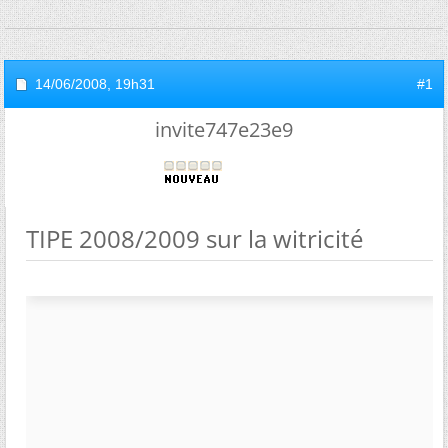
14/06/2008,
19h31
#1
invite747e23e9
TIPE 2008/2009 sur la witricité