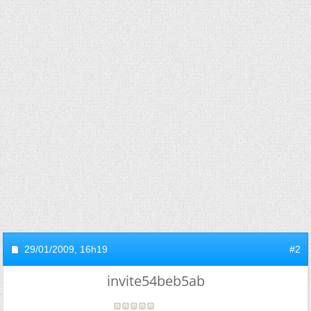
29/01/2009,
16h19
#2
invite54beb5ab