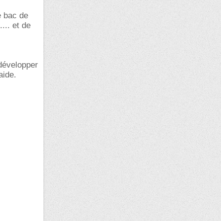
e bac de
... et de
développer
aide.