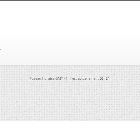
s
Fuseau horaire GMT +1. Il est actuellement
03h24
.