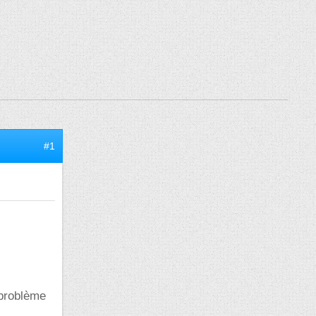
#1
 problème