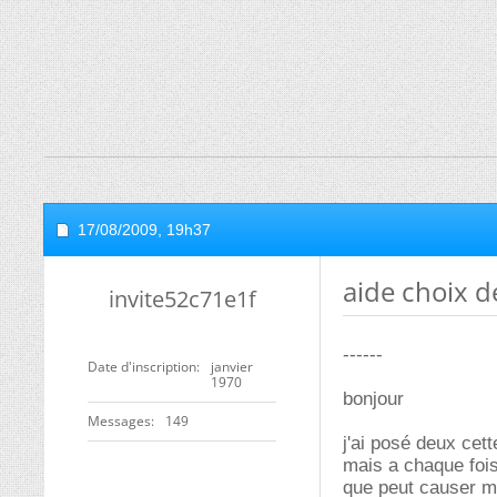
17/08/2009,
19h37
aide choix de
invite52c71e1f
------
Date d'inscription
janvier
1970
bonjour
Messages
149
j'ai posé deux cet
mais a chaque fois
que peut causer ma