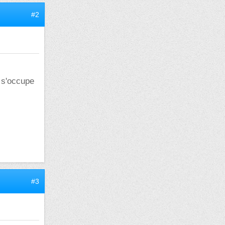
#2
e s'occupe
#3