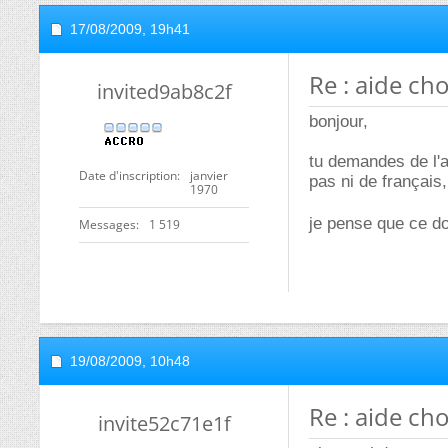
17/08/2009,
19h41
Re : aide cho
invited9ab8c2f
bonjour,
tu demandes de l'a
Date d'inscription
janvier
pas ni de français,
1970
je pense que ce doi
Messages
1 519
19/08/2009,
10h48
Re : aide cho
invite52c71e1f