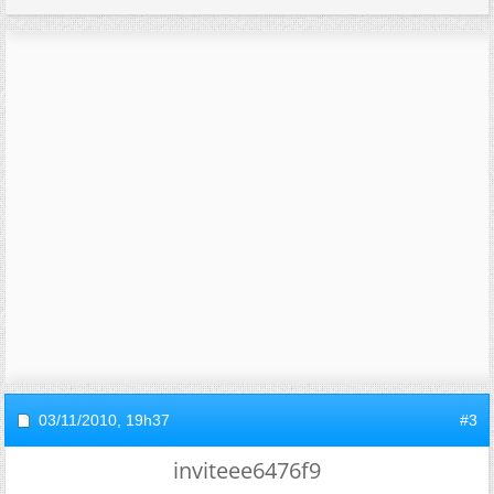
03/11/2010,
19h37
#3
inviteee6476f9