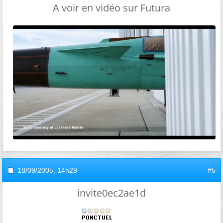
A voir en vidéo sur Futura
18/09/2005,
14h29
#5
invite0ec2ae1d