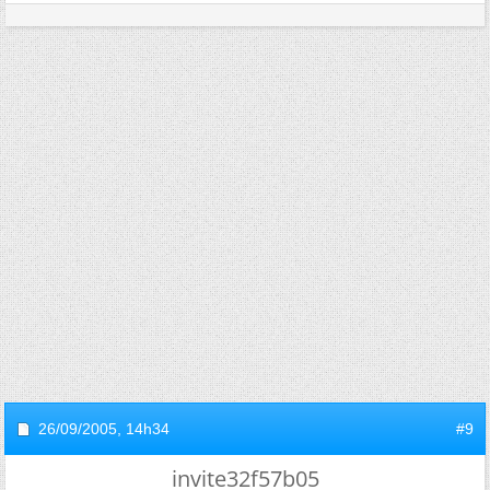
26/09/2005,
14h34
#9
invite32f57b05