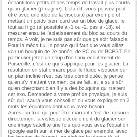
échantillons petits et des temps de travail plus courts
qu'un glacier (j'imagine). Cela dit, vous pouvez peut
être avec une idée de la viscosité par exemple et
mettant un poids bien lourd sur un bloc de glace, le
tout au frigo (si possible à -1 ou -2, pas à -18), et
mesurer ensuite l'aplatissement du bloc au cours du
temps. A voir, je ne suis pas sûr que ça soit faisable.
Pour la méca flu, je pense qu'il faut que vous alliez
voir un bouquin de 2e année, de PC ou de BCPST. En
particulier jetez un coup d'oeil aux écoulement de
Poiseuille, c'est ce qui s'applique pour les glacier. La
résolution en stationnaire pour le fluide visqueux sur
un plan incliné n'est pas très compliquée, je pense
qu'en s'y mettant vraiment ça se fait, et je suis sûr
qu'en cherchant bien il y a des bouquins qui traitent
cet exo. Demandez à votre prof de physique, je suis
sûr qu'il saura vous conseiller ou vous expliquer en 2
mots les équations dont vous avez besoin.
Après, un truc qui peut être marrant c'est de mesurer
directement la vistesse d'écoulement du glacier sur
une image satellite une fois que vous avez l'équation
(google earth sur la mer de glace par exemple, avec