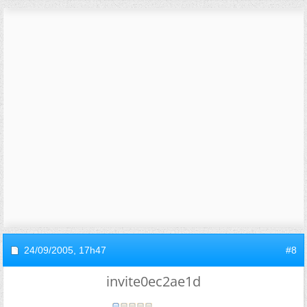
24/09/2005,
17h47
#8
invite0ec2ae1d