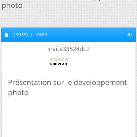
photo
12/01/2011,
10h59
#1
invite33524dc2
Présentation sur le developpement
photo