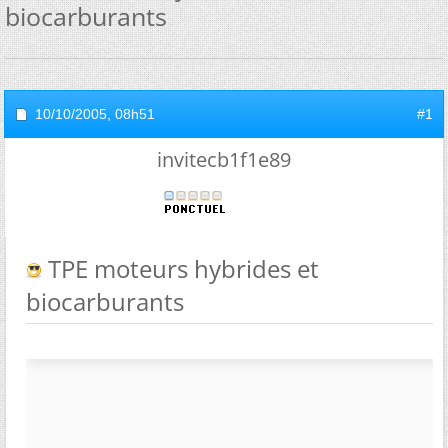
biocarburants
10/10/2005,
08h51
#1
invitecb1f1e89
TPE moteurs hybrides et
biocarburants