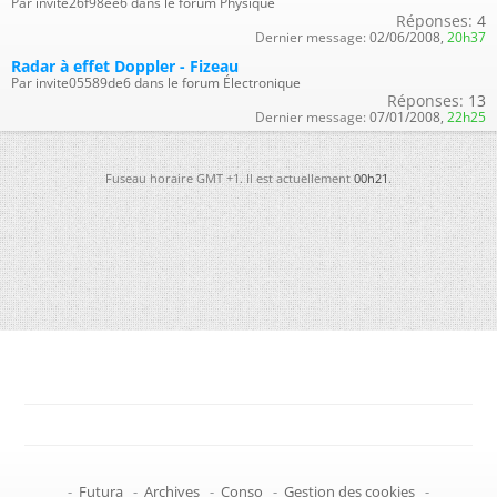
Par invite26f98ee6 dans le forum Physique
Réponses:
4
Dernier message:
02/06/2008,
20h37
Radar à effet Doppler - Fizeau
Par invite05589de6 dans le forum Électronique
Réponses:
13
Dernier message:
07/01/2008,
22h25
Fuseau horaire GMT +1. Il est actuellement
00h21
.
-
Futura
-
Archives
-
Conso
-
Gestion des cookies
-