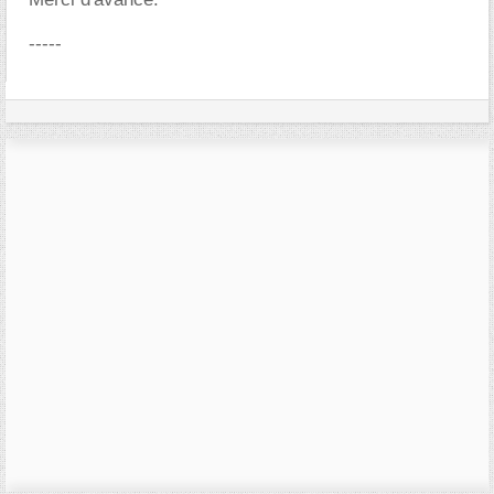
-----