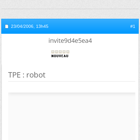
23/04/2006,
13h45
#1
invite9d4e5ea4
TPE : robot