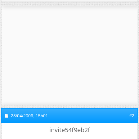
23/04/2006,
15h01
#2
invite54f9eb2f