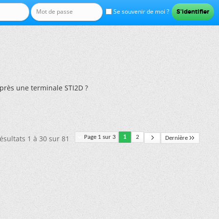
Se souvenir de moi ?
près une terminale STI2D ?
ésultats 1 à 30 sur 81
Page 1 sur 3
1
2
Dernière