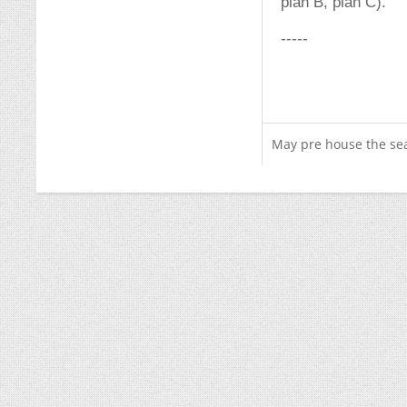
plan B, plan C).
-----
May pre house the seam