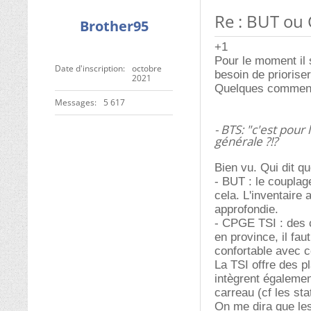
Re : BUT ou 
Brother95
+1
Pour le moment il s
Date d'inscription
octobre
besoin de prioriser
2021
Quelques commenta
Messages
5 617
- BTS: "c'est pour
générale ?!?
Bien vu. Qui dit qu
- BUT : le couplag
cela. L'inventaire a
approfondie.
- CPGE TSI : des c
en province, il faut
confortable avec c
La TSI offre des 
intègrent égalemen
carreau (cf les st
On me dira que les