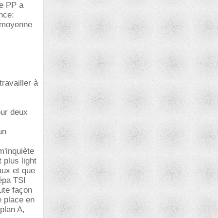
le PP a
nce:
e moyenne
ravailler à
our deux
un
m'inquiète
 plus light
aux et que
épa TSI
ute façon
e place en
plan A,