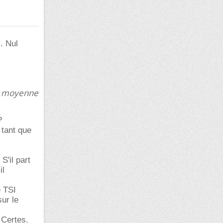
s. Nul
 de moyenne
?
 tant que
S'il part
il
e TSI
ur le
 Certes.