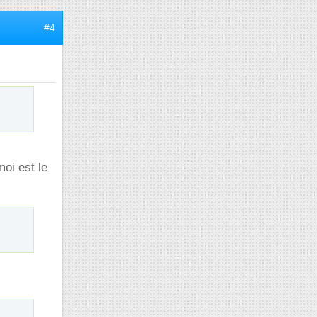
#4
moi est le