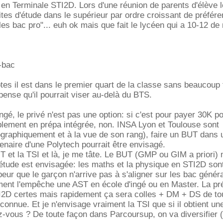
 en Terminale STI2D. Lors d'une réunion de parents d'élève 
tes d'étude dans le supérieur par ordre croissant de préfére
 les bac pro"... euh ok mais que fait le lycéen qui a 10-12 d
t-bac
tes il est dans le premier quart de la classe sans beaucoup t
pense qu'il pourrait viser au-delà du BTS.
ingé, le privé n'est pas une option: si c'est pour payer 30K p
lement en prépa intégrée, non. INSA Lyon et Toulouse sont
graphiquement et à la vue de son rang), faire un BUT dans 
enaire d'une Polytech pourrait être envisagé.
 et la TSI et là, je me tâte. Le BUT (GMP ou GIM a priori) 
'étude est envisagée: les maths et la physique en STI2D sont
 peur que le garçon n'arrive pas à s'aligner sur les bac génér
ment l'empêche une AST en école d'ingé ou en Master. La pr
I2D certes mais rapidement ça sera colles + DM + DS de to
connue. Et je n'envisage vraiment la TSI que si il obtient un
ez-vous ? De toute façon dans Parcoursup, on va diversifier (