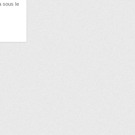
a sous le
y