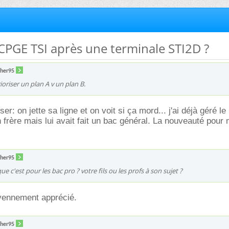
CPGE TSI après une terminale STI2D ?
ther95
oriser un plan A v un plan B.
riser: on jette sa ligne et on voit si ça mord... j'ai déjà géré le
frère mais lui avait fait un bac général. La nouveauté pour 
ther95
que c'est pour les bac pro ? votre fils ou les profs à son sujet ?
oyennement apprécié.
ther95