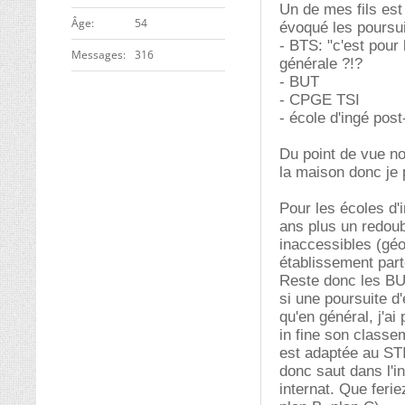
Un de mes fils est
ge
54
évoqué les poursui
- BTS: "c'est pour
Messages
316
générale ?!?
- BUT
- CPGE TSI
- école d'ingé pos
Du point de vue no
la maison donc je 
Pour les écoles d'
ans plus un redoub
inaccessibles (géo
établissement part
Reste donc les BUT
si une poursuite d
qu'en général, j'ai
in fine son classe
est adaptée au ST
donc saut dans l'in
internat. Que feri