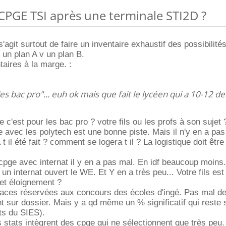
CPGE TSI après une terminale STI2D ?
'agit surtout de faire un inventaire exhaustif des possibilité
 un plan A v un plan B.
ires à la marge. :
 les bac pro"... euh ok mais que fait le lycéen qui a 10-12
e c'est pour les bac pro ? votre fils ou les profs à son sujet 
e avec les polytech est une bonne piste. Mais il n'y en a pas
 t il été fait ? comment se logera t il ? La logistique doit être
pge avec internat il y en a pas mal. En idf beaucoup moins. 
 un internat ouvert le WE. Et Y en a très peu... Votre fils est 
et éloignement ?
places réservées aux concours des écoles d'ingé. Pas mal d
t sur dossier. Mais y a qd même un % significatif qui reste s
ats du SIES).
 stats intègrent des cpge qui ne sélectionnent que très peu.