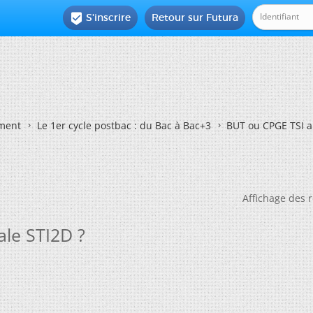
S'inscrire
Retour sur Futura

ement
Le 1er cycle postbac : du Bac à Bac+3
BUT ou CPGE TSI a
Affichage des r
le STI2D ?