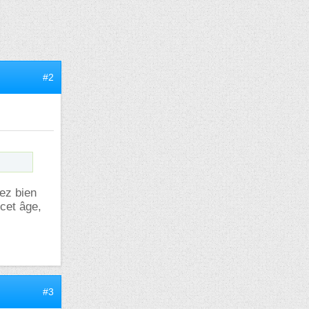
#2
vez bien
cet âge,
#3