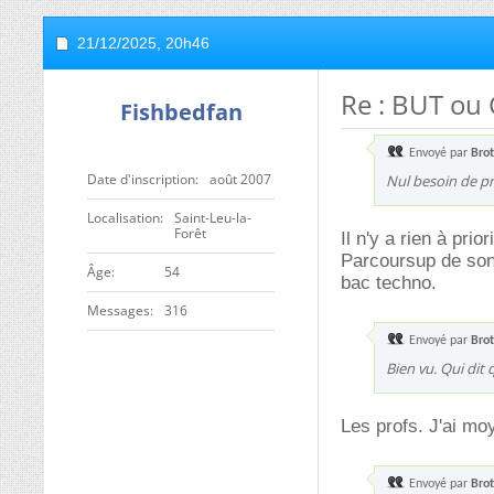
21/12/2025,
20h46
Re : BUT ou 
Fishbedfan
Envoyé par
Bro
Date d'inscription
août 2007
Nul besoin de pri
Localisation
Saint-Leu-la-
Forêt
Il n'y a rien à prio
Parcoursup de son 
ge
54
bac techno.
Messages
316
Envoyé par
Bro
Bien vu. Qui dit 
Les profs. J'ai m
Envoyé par
Bro