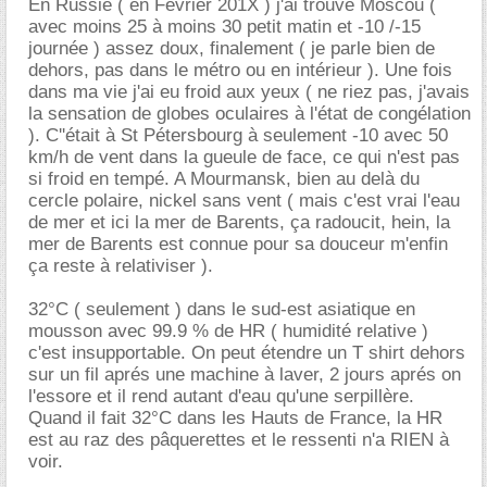
En Russie ( en Février 201X ) j'ai trouvé Moscou (
avec moins 25 à moins 30 petit matin et -10 /-15
journée ) assez doux, finalement ( je parle bien de
dehors, pas dans le métro ou en intérieur ). Une fois
dans ma vie j'ai eu froid aux yeux ( ne riez pas, j'avais
la sensation de globes oculaires à l'état de congélation
). C''était à St Pétersbourg à seulement -10 avec 50
km/h de vent dans la gueule de face, ce qui n'est pas
si froid en tempé. A Mourmansk, bien au delà du
cercle polaire, nickel sans vent ( mais c'est vrai l'eau
de mer et ici la mer de Barents, ça radoucit, hein, la
mer de Barents est connue pour sa douceur m'enfin
ça reste à relativiser ).
32°C ( seulement ) dans le sud-est asiatique en
mousson avec 99.9 % de HR ( humidité relative )
c'est insupportable. On peut étendre un T shirt dehors
sur un fil aprés une machine à laver, 2 jours aprés on
l'essore et il rend autant d'eau qu'une serpillère.
Quand il fait 32°C dans les Hauts de France, la HR
est au raz des pâquerettes et le ressenti n'a RIEN à
voir.