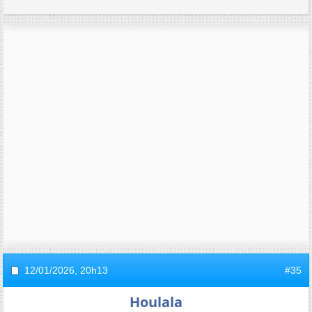
12/01/2026,
20h13
#35
Houlala