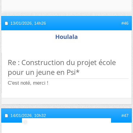
13/01/2026,
14h26
#46
Houlala
Re : Construction du projet école
pour un jeune en Psi*
C'est noté, merci !
14/01/2026,
10h32
#47
Brother95