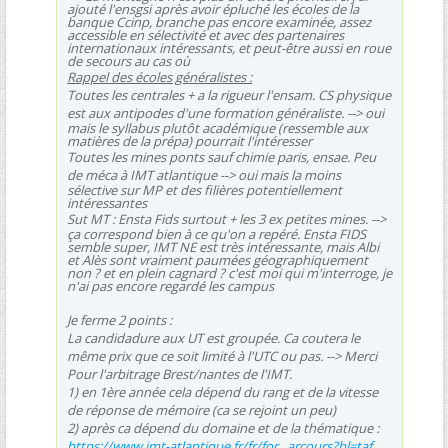
ajouté l'ensgsi après avoir épluché les écoles de la
banque Ccinp, branche pas encore examinée, assez
accessible en sélectivité et avec des partenaires
internationaux intéressants, et peut-être aussi en roue
de secours au cas où
Rappel des écoles généralistes :
Toutes les centrales + a la rigueur l'ensam. CS physique
est aux antipodes d'une formation généraliste.
--> oui
mais le syllabus plutôt académique (ressemble aux
matières de la prépa) pourrait l'intéresser
Toutes les mines ponts sauf chimie paris, ensae. Peu
de méca à IMT atlantique
--> oui mais la moins
sélective sur MP et des filières potentiellement
intéressantes
Sut MT : Ensta Fids surtout + les 3 ex petites mines.
-->
ça correspond bien à ce qu'on a repéré. Ensta FIDS
semble super, IMT NE est très intéressante, mais Albi
et Alès sont vraiment paumées géographiquement
non ? et en plein cagnard ? c'est moi qui m'interroge, je
n'ai pas encore regardé les campus
Je ferme 2 points :
La candidadure aux UT est groupée. Ca coutera le
même prix que ce soit limité à l'UTC ou pas.
--> Merci
Pour l'arbitrage Brest/nantes de l'IMT.
1) en 1ère année cela dépend du rang et de la vitesse
de réponse de mémoire (ca se rejoint un peu)
2) après ca dépend du domaine et de la thématique :
https://www.imt-atlantique.fr/fr/for...arcours?bl=taf