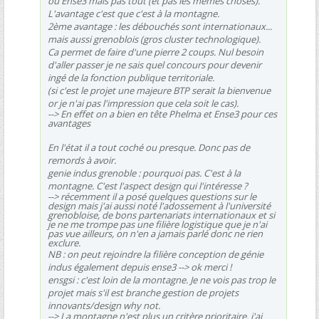
ou Ense3 mais pas tout (et pas les mêmes choses).
L'avantage c'est que c'est à la montagne.
2ème avantage : les débouchés sont internationaux...
mais aussi grenoblois (gros cluster technologique).
Ca permet de faire d'une pierre 2 coups. Nul besoin
d'aller passer je ne sais quel concours pour devenir
ingé de la fonction publique territoriale.
(si c'est le projet une majeure BTP serait la bienvenue
or je n'ai pas l'impression que cela soit le cas).
--> En effet on a bien en tête Phelma et Ense3 pour ces
avantages
En l'état il a tout coché ou presque. Donc pas de
remords à avoir.
genie indus grenoble : pourquoi pas. C'est à la
montagne. C'est l'aspect design qui l'intéresse ?
--> récemment il a posé quelques questions sur le
design mais j'ai aussi noté l'adossement à l'université
grenobloise, de bons partenariats internationaux et si
je ne me trompe pas une filière logistique que je n'ai
pas vue ailleurs, on n'en a jamais parlé donc ne rien
exclure.
NB : on peut rejoindre la filière conception de génie
indus également depuis ense3
--> ok merci !
ensgsi : c'est loin de la montagne. Je ne vois pas trop le
projet mais s'il est branche gestion de projets
innovants/design why not.
--> La montagne n'est plus un critère prioritaire. j'ai