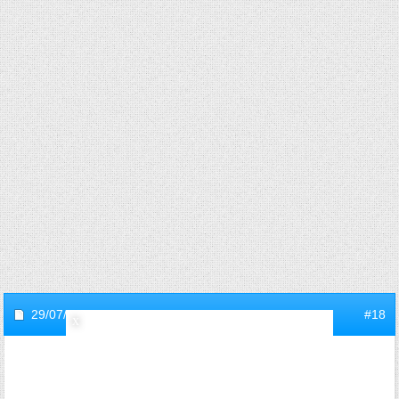
29/07/2025,
10h12
#18
KrtekLaTaupe
Animateur Orientation