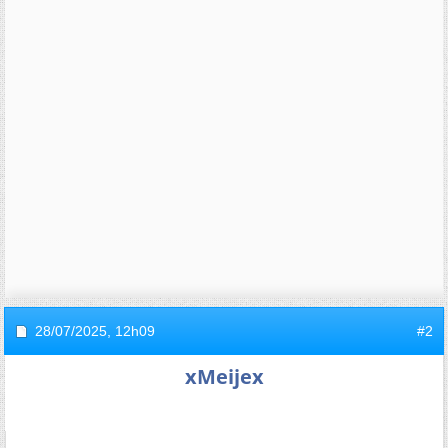
28/07/2025,
12h09
#2
xMeijex