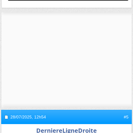
28/07/2025,
12h54
#5
DerniereLigneDroite