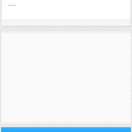
-----