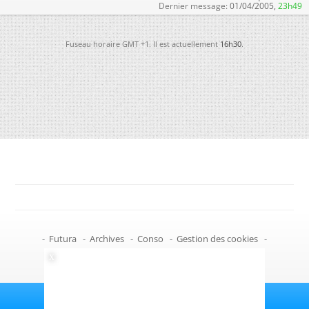
Dernier message:
01/04/2005,
23h49
Fuseau horaire GMT +1. Il est actuellement
16h30
.
-
Futura
-
Archives
-
Conso
-
Gestion des cookies
-
Politique de confidentialité
-
Haut de page