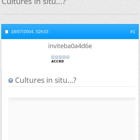
Cultures in situ...?
18/07/2004,
02h33
#1
inviteba0a4d6e
Cultures in situ...?