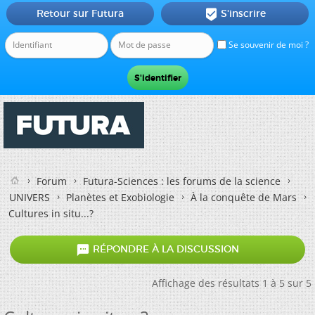
Retour sur Futura
S'inscrire

Se souvenir de moi ?
Forum
Futura-Sciences : les forums de la science
UNIVERS
Planètes et Exobiologie
À la conquête de Mars
Cultures in situ...?

RÉPONDRE À LA DISCUSSION
Affichage des résultats 1 à 5 sur 5