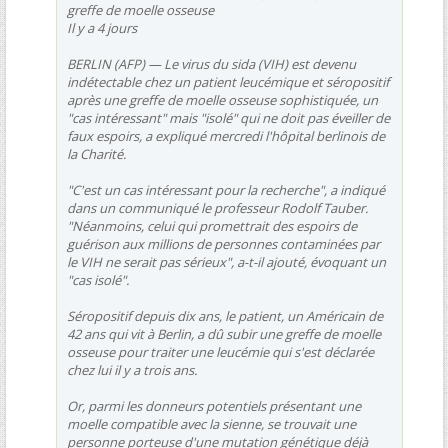
greffe de moelle osseuse
Il y a 4 jours
BERLIN (AFP) — Le virus du sida (VIH) est devenu
indétectable chez un patient leucémique et séropositif
après une greffe de moelle osseuse sophistiquée, un
"cas intéressant" mais "isolé" qui ne doit pas éveiller de
faux espoirs, a expliqué mercredi l'hôpital berlinois de
la Charité.
"C'est un cas intéressant pour la recherche", a indiqué
dans un communiqué le professeur Rodolf Tauber.
"Néanmoins, celui qui promettrait des espoirs de
guérison aux millions de personnes contaminées par
le VIH ne serait pas sérieux", a-t-il ajouté, évoquant un
"cas isolé".
Séropositif depuis dix ans, le patient, un Américain de
42 ans qui vit à Berlin, a dû subir une greffe de moelle
osseuse pour traiter une leucémie qui s'est déclarée
chez lui il y a trois ans.
Or, parmi les donneurs potentiels présentant une
moelle compatible avec la sienne, se trouvait une
personne porteuse d'une mutation génétique déjà