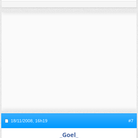
18/11/2008,
16h19
#7
_Goel_