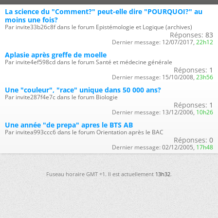
La science du "Comment?" peut-elle dire "POURQUOI?" au
moins une fois?
Par invite33b26c8f dans le forum Epistémologie et Logique (archives)
Réponses:
83
Dernier message:
12/07/2017,
22h12
Aplasie après greffe de moelle
Par invite4ef598cd dans le forum Santé et médecine générale
Réponses:
1
Dernier message:
15/10/2008,
23h56
Une "couleur", "race" unique dans 50 000 ans?
Par invite287f4e7c dans le forum Biologie
Réponses:
1
Dernier message:
13/12/2006,
10h26
Une année "de prepa" apres le BTS AB
Par invitea993ccc6 dans le forum Orientation après le BAC
Réponses:
0
Dernier message:
02/12/2005,
17h48
Fuseau horaire GMT +1. Il est actuellement
13h32
.