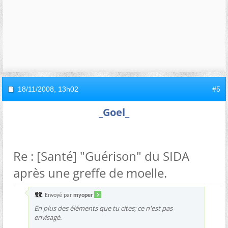
18/11/2008,
13h02
#5
_Goel_
Re : [Santé] "Guérison" du SIDA
après une greffe de moelle.
Envoyé par
myoper
En plus des éléments que tu cites; ce n'est pas
envisagé.