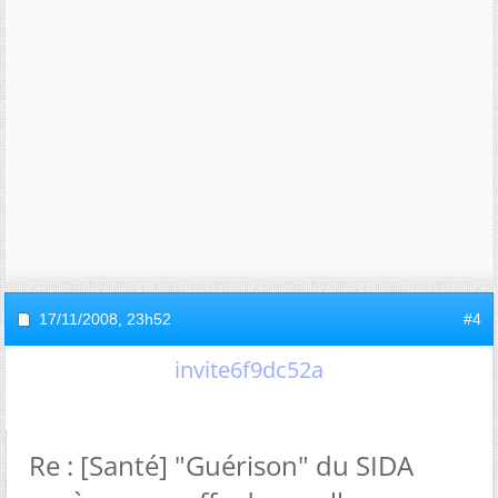
17/11/2008,
23h52
#4
invite6f9dc52a
Re : [Santé] "Guérison" du SIDA