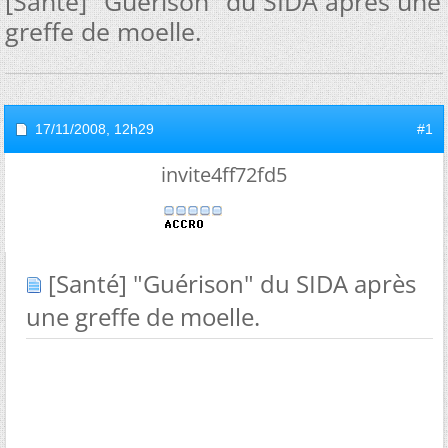
[Santé] "Guérison" du SIDA après une
greffe de moelle.
17/11/2008,
12h29
#1
invite4ff72fd5
[Santé] "Guérison" du SIDA après
une greffe de moelle.