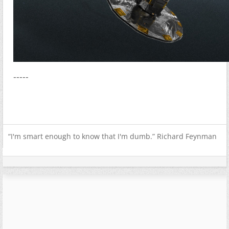
-----
“I'm smart enough to know that I'm dumb.” Richard Feynman