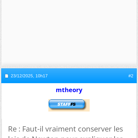
23/12/2025,
10h17
#2
mtheory
Re : Faut-il vraiment conserver les