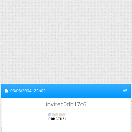
03/06/2004,
22h02
#5
invitec0db17c6