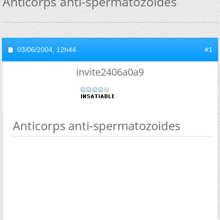
Anticorps anti-spermatozoides
03/06/2004,
12h44
#1
invite2406a0a9
Anticorps anti-spermatozoides