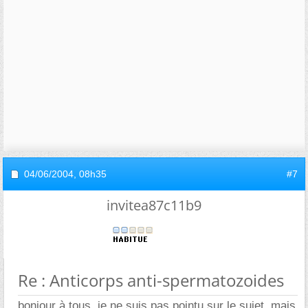
04/06/2004,
08h35
#7
invitea87c11b9
Re : Anticorps anti-spermatozoides
bonjour à tous, je ne suis pas pointu sur le sujet, mais