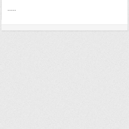
-----