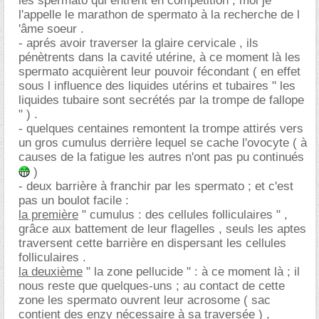
les spermato qui entrent en compétition ; moi je
l'appelle le marathon de spermato à la recherche de l
'âme soeur .
- aprés avoir traverser la glaire cervicale , ils
pénètrents dans la cavité utérine, à ce moment là les
spermato acquièrent leur pouvoir fécondant ( en effet
sous l influence des liquides utérins et tubaires " les
liquides tubaire sont secrétés par la trompe de fallope
" ) .
- quelques centaines remontent la trompe attirés vers
un gros cumulus derrière lequel se cache l'ovocyte ( à
causes de la fatigue les autres n'ont pas pu continués
)
- deux barrière à franchir par les spermato ; et c'est
pas un boulot facile :
la première
" cumulus : des cellules folliculaires " ,
grâce aux battement de leur flagelles , seuls les aptes
traversent cette barrière en dispersant les cellules
folliculaires .
la deuxième
" la zone pellucide " : à ce moment là ; il
nous reste que quelques-uns ; au contact de cette
zone les spermato ouvrent leur acrosome ( sac
contient des enzy nécessaire à sa traversée ) ,