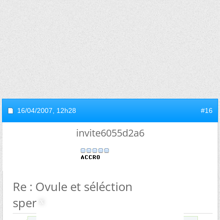
16/04/2007,
12h28
#16
invite6055d2a6
Re : Ovule et séléction
spermatozoïdes