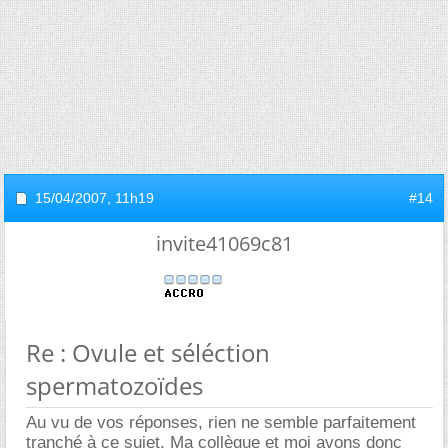
15/04/2007,
11h19
#14
invite41069c81
Re : Ovule et séléction
spermatozoïdes
Au vu de vos réponses, rien ne semble parfaitement
tranché à ce sujet. Ma collègue et moi avons donc