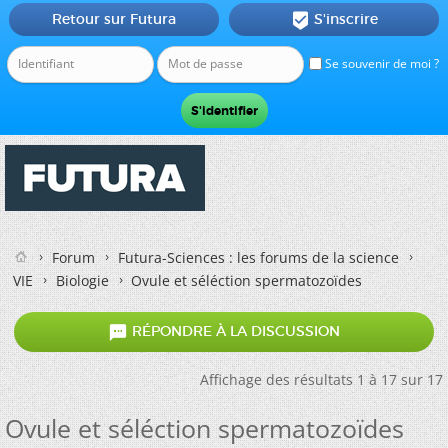
Retour sur Futura
S'inscrire

Se souvenir de moi ?
Forum
Futura-Sciences : les forums de la science
VIE
Biologie
Ovule et séléction spermatozoïdes

RÉPONDRE À LA DISCUSSION
Affichage des résultats 1 à 17 sur 17
Ovule et séléction spermatozoïdes