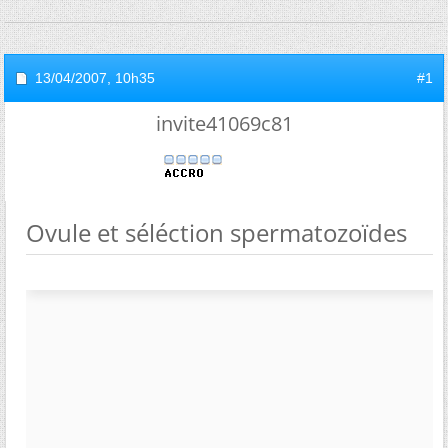
13/04/2007,
10h35
#1
invite41069c81
Ovule et séléction spermatozoïdes