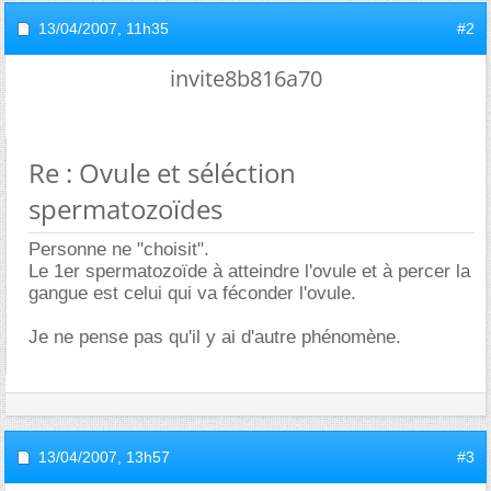
13/04/2007,
11h35
#2
invite8b816a70
Re : Ovule et séléction
spermatozoïdes
Personne ne "choisit".
Le 1er spermatozoïde à atteindre l'ovule et à percer la
gangue est celui qui va féconder l'ovule.
Je ne pense pas qu'il y ai d'autre phénomène.
13/04/2007,
13h57
#3