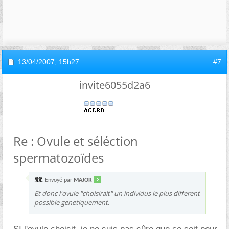
13/04/2007,
15h27
#7
invite6055d2a6
Re : Ovule et séléction
spermatozoïdes
Envoyé par
MAJOR
Et donc l'ovule "choisirait" un individus le plus different
possible genetiquement.