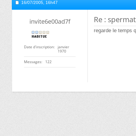
16/07/2005,
16h47
Re : sperma
invite6e00ad7f
regarde le temps q
Date d'inscription
janvier
1970
Messages
122