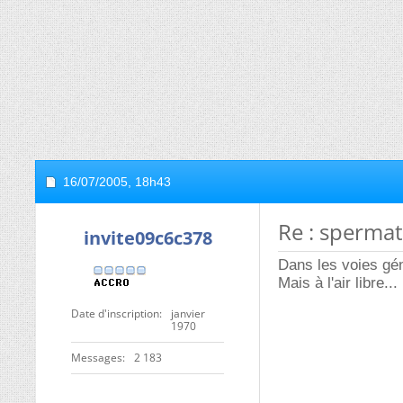
16/07/2005,
18h43
Re : sperma
invite09c6c378
Dans les voies géni
Mais à l'air libre.
Date d'inscription
janvier
1970
Messages
2 183