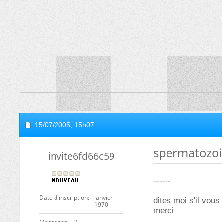
15/07/2005,
15h07
spermatozo
invite6fd66c59
------
Date d'inscription
janvier
dites moi s'il vous
1970
merci
Messages
3