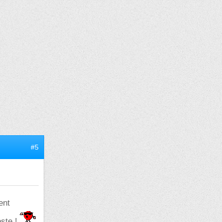
#5
ent
oste !