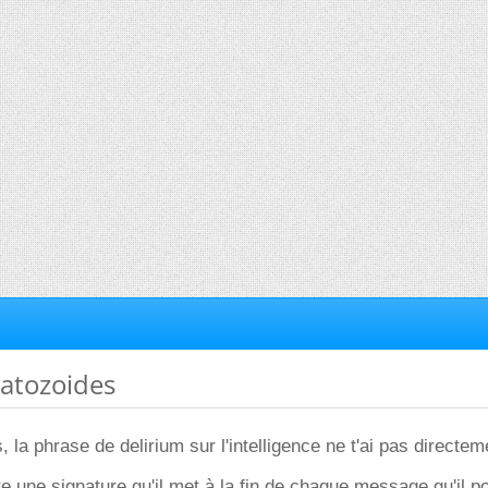
atozoides
la phrase de delirium sur l'intelligence ne t'ai pas directem
te une signature qu'il met à la fin de chaque message qu'il p