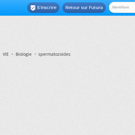
S'inscrire
Retour sur Futura

VIE
Biologie
spermatozoides