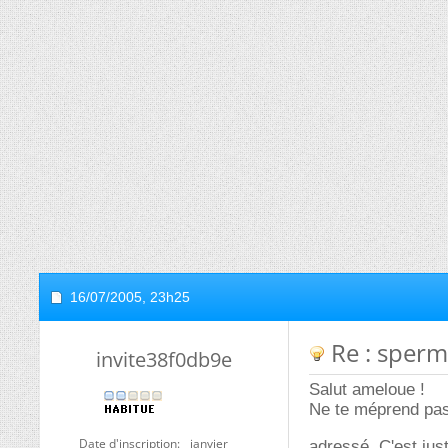
16/07/2005,
23h25
Re : sperm
invite38f0db9e
Salut ameloue !
Ne te méprend pas, 
Date d'inscription
janvier
adressé. C'est jus