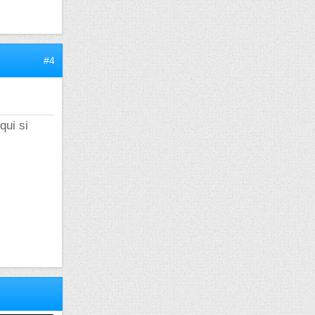
#4
qui si