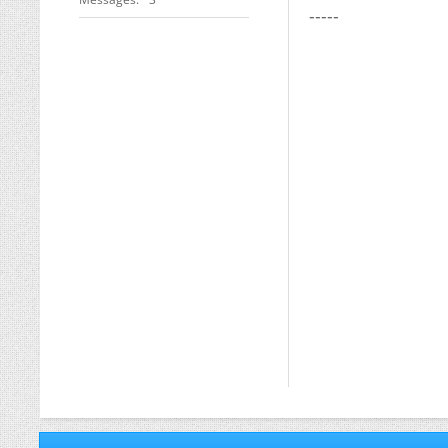
-----