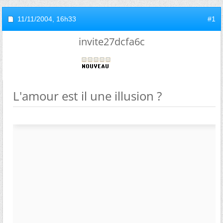
11/11/2004,
16h33
#1
invite27dcfa6c
L'amour est il une illusion ?