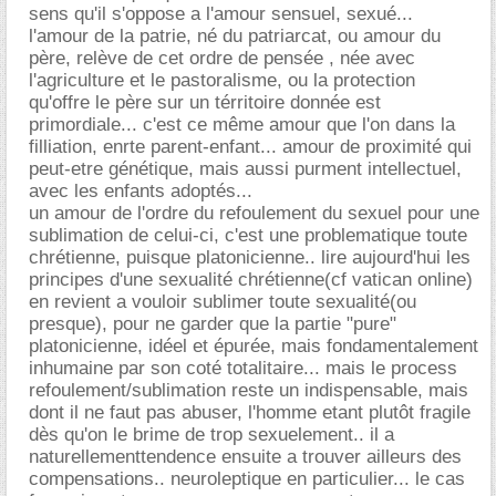
sens qu'il s'oppose a l'amour sensuel, sexué...
l'amour de la patrie, né du patriarcat, ou amour du
père, relève de cet ordre de pensée , née avec
l'agriculture et le pastoralisme, ou la protection
qu'offre le père sur un térritoire donnée est
primordiale... c'est ce même amour que l'on dans la
filliation, enrte parent-enfant... amour de proximité qui
peut-etre génétique, mais aussi purment intellectuel,
avec les enfants adoptés...
un amour de l'ordre du refoulement du sexuel pour une
sublimation de celui-ci, c'est une problematique toute
chrétienne, puisque platonicienne.. lire aujourd'hui les
principes d'une sexualité chrétienne(cf vatican online)
en revient a vouloir sublimer toute sexualité(ou
presque), pour ne garder que la partie "pure"
platonicienne, idéel et épurée, mais fondamentalement
inhumaine par son coté totalitaire... mais le process
refoulement/sublimation reste un indispensable, mais
dont il ne faut pas abuser, l'homme etant plutôt fragile
dès qu'on le brime de trop sexuelement.. il a
naturellementtendence ensuite a trouver ailleurs des
compensations.. neuroleptique en particulier... le cas