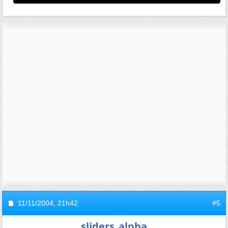
11/11/2004,
21h42
#5
sliders_alpha