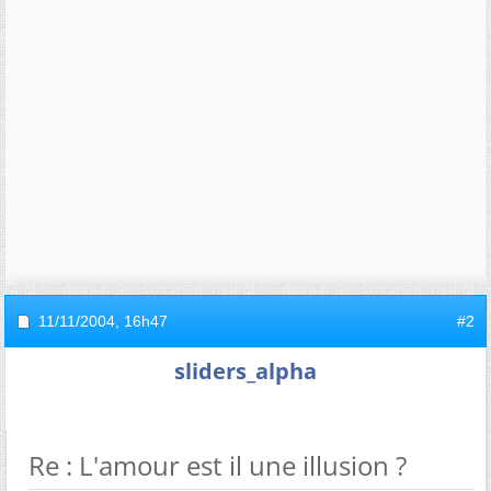
11/11/2004,
16h47
#2
sliders_alpha
Re : L'amour est il une illusion ?