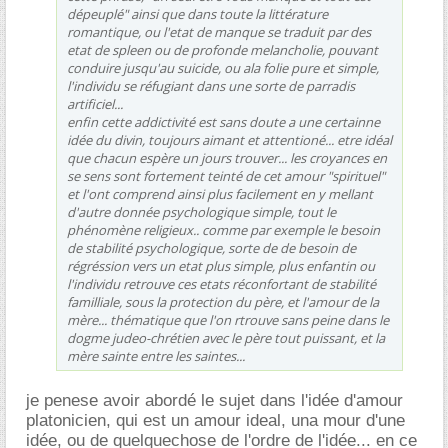
dépeuplé" ainsi que dans toute la littérature
romantique, ou l'etat de manque se traduit par des
etat de spleen ou de profonde melancholie, pouvant
conduire jusqu'au suicide, ou ala folie pure et simple,
l'individu se réfugiant dans une sorte de parradis
artificiel...
enfin cette addictivité est sans doute a une certainne
idée du divin, toujours aimant et attentioné... etre idéal
que chacun espère un jours trouver... les croyances en
se sens sont fortement teinté de cet amour "spirituel"
et l'ont comprend ainsi plus facilement en y mellant
d'autre donnée psychologique simple, tout le
phénomène religieux.. comme par exemple le besoin
de stabilité psychologique, sorte de de besoin de
régréssion vers un etat plus simple, plus enfantin ou
l'individu retrouve ces etats réconfortant de stabilité
familliale, sous la protection du père, et l'amour de la
mère... thématique que l'on rtrouve sans peine dans le
dogme judeo-chrétien avec le père tout puissant, et la
mère sainte entre les saintes...
je penese avoir abordé le sujet dans l'idée d'amour
platonicien, qui est un amour ideal, una mour d'une
idée, ou de quelquechose de l'ordre de l'idée... en ce