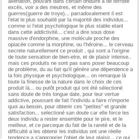
aliénation, pouvant dans certain onduire a de térrible
excès, voir a des meutres, et même des
guerres(guerre de troye)... parradoxalement il est
l'etat le plus souhaité par la majorité des individus...
comme si l'etat psychologique le plus stable etant
dans cette addictivité... c'est a dire sous dose
massive d'endorphine, une molécule proche des
opiacée comme la morphine, ou l'héroine... le cerveau
secrete naturellement ce produit , qui sont a l'origine
de toute sensation de bien-etre, et de plaisir intense..
mais ces produits ne sont pas sans poser beaucoup
de problème, du au fait qu'il génère une dépendence a
la fois physique et psychologique... on remarque là
toute la finesse de la nature dans le choix de ces
produit là... ou putôt produit qui ont été sélectioné
sans doute de très longue date, pour leur vertue
addictive, poussant de fait l'individu a faire n'importe
quoi au besoin, pour obtenir ces "petites" et grande
satisfaction... selectioné san doute car elle force les
deux individu a rester ensemble pour le pire, et le
meilleur, et ce parceque du fait de la rareté et de la
difficulté a les obtenir les individus ont une réelle
tendence a s'approprier l'objet de leur plaisir... ce qui