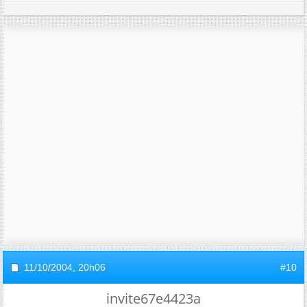
11/10/2004,
20h06
#10
invite67e4423a