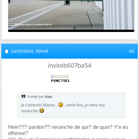
14/03/2004,
09h48
#5
inviteb607ba54
Envoyé par
dupo
je t'attends Mateo...
, cette fois, je tiens ma
revanche.
Hein??? pardon?? revanche de qui? de quoi? Y'a eu
offense?