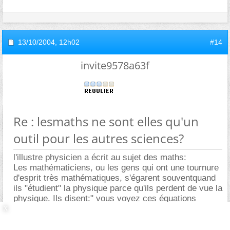
13/10/2004,
12h02
#14
invite9578a63f
Re : lesmaths ne sont elles qu'un
outil pour les autres sciences?
l'illustre physicien a écrit au sujet des maths:
Les mathématiciens, ou les gens qui ont une tournure
d'esprit très mathématiques, s'égarent souventquand
ils "étudient" la physique parce qu'ils perdent de vue la
physique. Ils disent:" vous voyez ces équations
différentielles-par exemple les équations de Maxwell-
c'est toute l'électrodynamique. Ces équations sont
compliquées, mais après tout, ce ne sont que des