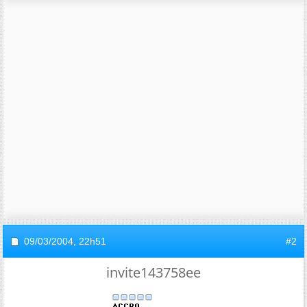
09/03/2004,
22h51
#2
invite143758ee