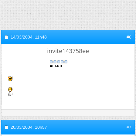
14/03/2004,
11h48
#6
invite143758ee
à+
20/03/2004,
10h57
#7