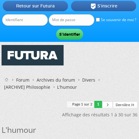
Retour sur Futura
S'inscrire

Se souvenir de moi ?
Forum
Archives du forum
Divers
[ARCHIVE] Philosophie
L'humour
Page 1 sur 2
1
Dernière
Affichage des résultats 1 à 30 sur 36
L'humour