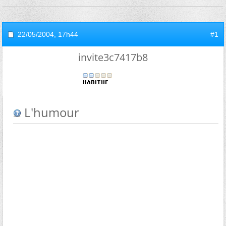
22/05/2004,
17h44
#1
invite3c7417b8
L'humour