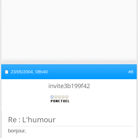
23/05/2004,
08h40
#8
invite3b199f42
Re : L'humour
bonjour,