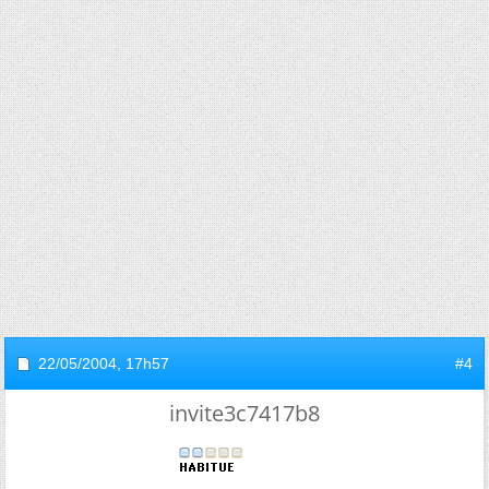
22/05/2004,
17h57
#4
invite3c7417b8