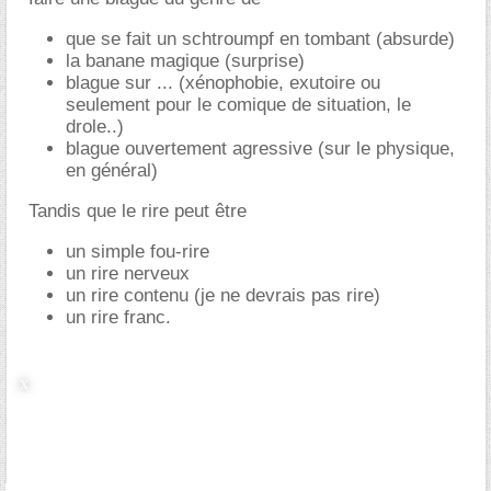
que se fait un schtroumpf en tombant (absurde)
la banane magique (surprise)
blague sur ... (xénophobie, exutoire ou
seulement pour le comique de situation, le
drole..)
blague ouvertement agressive (sur le physique,
en général)
Tandis que le rire peut être
un simple fou-rire
un rire nerveux
un rire contenu (je ne devrais pas rire)
un rire franc.
Si j'ai bien compris, d'après vous, l'humour est vital.
C'est une forme d'agressivité plus ou moins virulante,
plus ou moins affichée. Elle permet de tester les gens.
Il peut servir de défence.