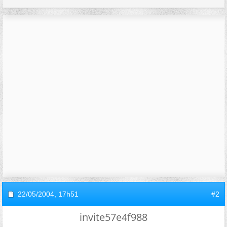
22/05/2004,
17h51
#2
invite57e4f988