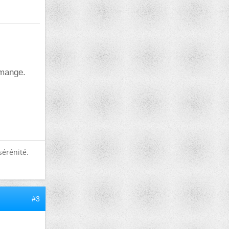
 mange.
sérénité.
#3