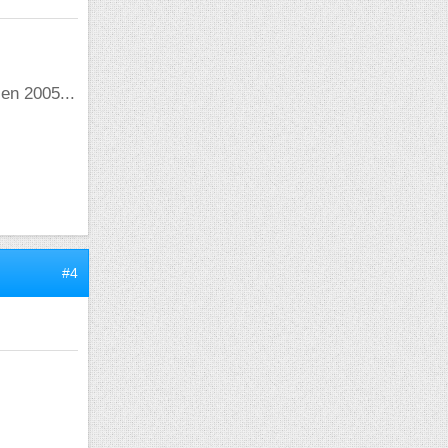
 en 2005...
#4