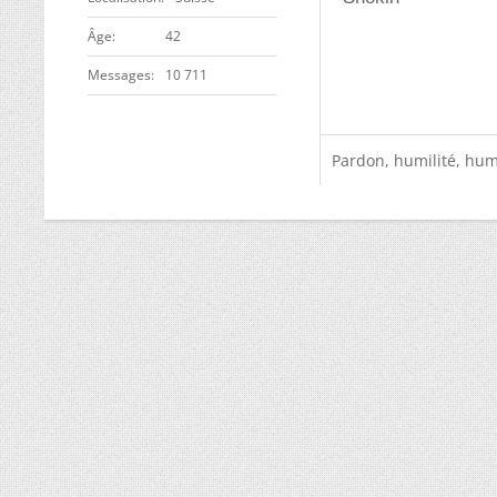
ge
42
Messages
10 711
Pardon, humilité, humo