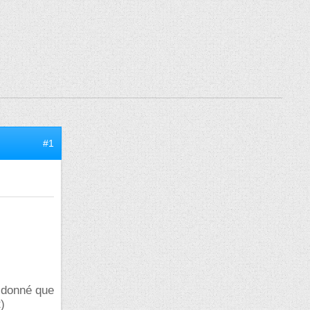
#1
t donné que
)