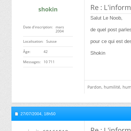
Re : L'infor
shokin
Salut Le Noob,
Date d'inscription
mars
de quel post parle
2004
pour ce qui est de
Localisation
Suisse
ge
42
Shokin
Messages
10 711
Pardon, humilité, humo
27/07/2004,
18h50
Re : L'infor