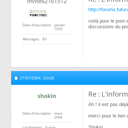
invite62161512
http://forums.fut
voilà pour le post 
Date d'inscription
janvier
discussions du pos
1970
Messages
83
27/07/2004,
21h26
Re : L'infor
shokin
Ah ! il est pas dé
Date d'inscription
mars
merci pour le lien q
2004
Shokin
Localisation
Suisse