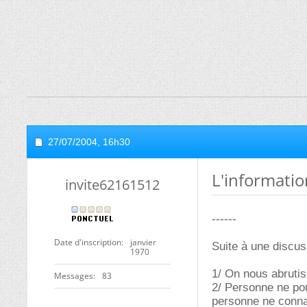
27/07/2004,
16h30
L'informatio
invite62161512
------
Date d'inscription
janvier
Suite à une discus
1970
1/ On nous abruti
Messages
83
2/ Personne ne pou
personne ne connais