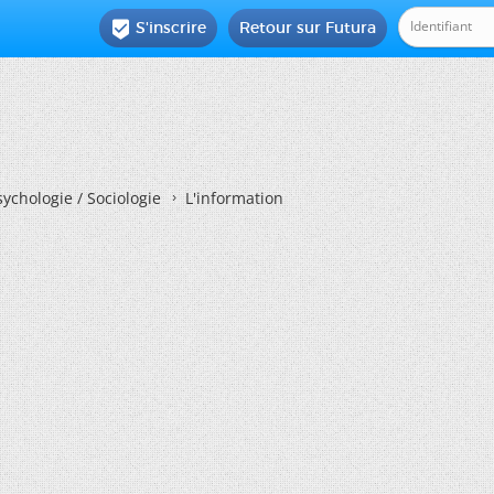
S'inscrire
Retour sur Futura

ychologie / Sociologie
L'information