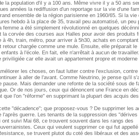
de la population d'il y a 100 ans. Même vivre il y a 50 ans ser
lques années la rediffusion d'un reportage sur la vie d'une fam
rand ensemble de la région parisienne en 1960/65. Si la vie
res hebdo à la place de 35, travail peu automatisé, un peu 
 la femme a été simplement révolutionné en quelques décénn
it la corvée des courses aux Halles pour avoir des produits f
e à 4h, train, métro, pour arriver à 5h30, achats en comptant
 retour chargée comme une mule. Ensuite, elle préparait le
enfants à l'école. En fait, elle n'arrêtait à aucun de travailler
priviligiée car elle avait un appartement propre et moderne
méliorer les choses, on faut lutter contre l'exclusion, contre 
ntinuer à aller de l'avant. Comme Neutrino, je pense qu'il s'a
re pause. Mais demander une refonte de la société sous de f
ue. Or de nos jours, ceux qui dénoncent une France en dé
que l'on "réforme" en supprimant la plupart des acquis des
 cette "décadence"; que proposez-vous ? De supprimer les a
 l'après guerre. Les tenants de la suppression des "dérives
 ont suivi Mai 68, ce trouvent souvent dans les rangs des
ouverrainistes. Ceux qui veulent supprimer ce qui fut appellé
sistance, se truvent plutot du coté des libéraux et des ass