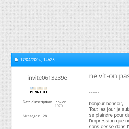
17/04/2004,
14h25
ne vit-on pa
invite0613239e
------
Date d'inscription
janvier
bonjour bonsoir,
1970
Tout les jour je su
se plaindre pour de
Messages
28
l'impression que n
sans cesse dans l'