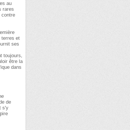
ses au
s rares
 contre
remière
 terres et
ournit ses
t toujours,
oir être la
fique dans
ne
de de
 s'y
pire