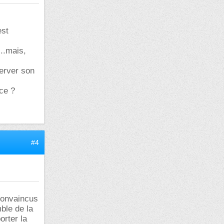
est
...mais,
server son
ce ?
#4
 convaincus
ble de la
orter la