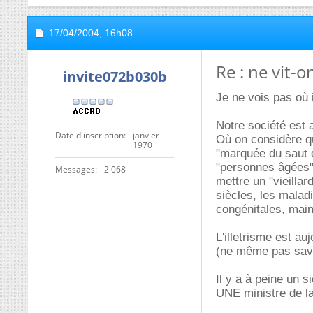
17/04/2004,
16h08
Re : ne vit-
invite072b030b
Je ne vois pas où 
Notre société est 
Date d'inscription
janvier
Où on considère que
1970
"marquée du saut d
"personnes âgées" a
Messages
2 068
mettre un "vieillar
siècles, les malad
congénitales, mai
L'illetrisme est au
(ne même pas savoi
Il y a à peine un 
UNE ministre de l