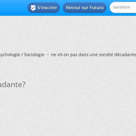
S'inscrire
Retour sur Futura

ychologie / Sociologie
ne vit-on pas dans une société décadante
adante?