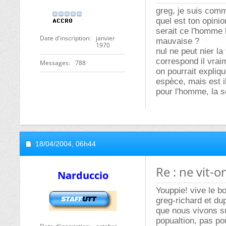
greg, je suis comm
quel est ton opinion
serait ce l'homme 
Date d'inscription
janvier
mauvaise ?
1970
nul ne peut nier la 
correspond il vrai
Messages
788
on pourrait expliq
espèce, mais est i
pour l'homme, la s
18/04/2004,
06h44
Re : ne vit-
Narduccio
Youppie! vive le b
greg-richard et dup
que nous vivons s
popualtion, pas po