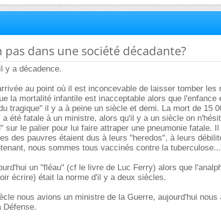
on pas dans une société décadante?
il y a décadence.
arrivée au point où il est inconcevable de laisser tomber les
 la mortalité infantile est inacceptable alors que l'enfance é
u tragique" il y a à peine un siècle et demi. La mort de 15 
 été fatale à un ministre, alors qu'il y a un siècle on n'hésit
d" sur le palier pour lui faire attraper une pneumonie fatale. I
ies des pauvres étaient dus à leurs "heredos", à leurs débili
ntenant, nous sommes tous vaccinés contre la tuberculose...
jourd'hui un "fléau" (cf le livre de Luc Ferry) alors que l'ana
r écrire) était la norme d'il y a deux siècles.
siècle nous avions un ministre de la Guerre, aujourd'hui nous
a Défense.