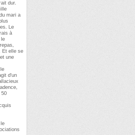
ait dur.
ille
 du mari a
plus
ies. Le
rais à
 le
 repas,
. Et elle se
 et une
le
git d'un
allacieux
cadence,
 50
cquis
 le
ociations