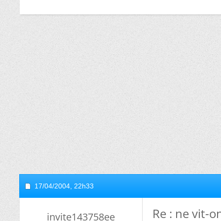
17/04/2004,
22h33
Re : ne vit-
invite143758ee