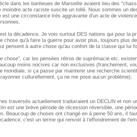
siècle dans les banlieues de Marseille avaient lieu des "chas
i le moindre acte raciste suscite un tollé. Nous sommes un de
 est une circonstance très aggravante d'un acte de violence
ersonnes.
est la décadence. Je vois surtout DES nations qui pour la p
e chose qu'à faire la guerre pour avoir plus, toujours plus de
qui pensent à autre chose qu'au confort de la classe qui lui f
tre chose", car les pensées rétros de suprémacie etc. existen
aucoup moins nocives car non exclusives (franchement, voul
 mondiale, si ça passe par maintenir une recherche scienti
r rayonner culturellement, ça ne me pose aucun problème).
èmes traversés actuellement traduiraient un DECLIN et non u
in est une brève période de récession réversible, une pério
tion. Beaucoup de choses ont changé en à peine 50 ans, il faut
écadence, c'est un terme qui renvoit à l'effondrement de l'em