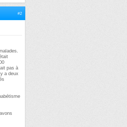
#2
 malades.
tait
000
ait pas à
l y a deux
tés
lphabétisme
 avons