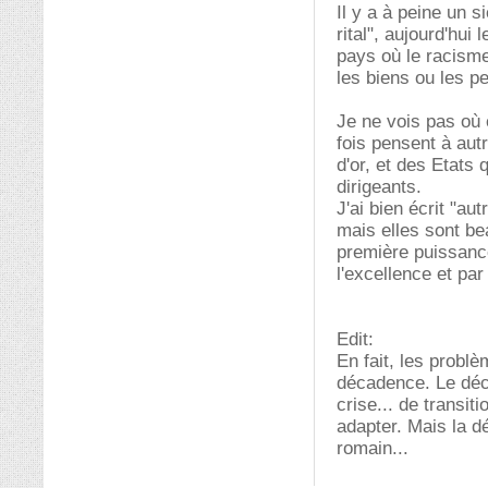
Il y a à peine un 
rital", aujourd'hu
pays où le racisme
les biens ou les p
Je ne vois pas où 
fois pensent à autr
d'or, et des Etats 
dirigeants.
J'ai bien écrit "au
mais elles sont be
première puissance
l'excellence et pa
Edit:
En fait, les probl
décadence. Le décl
crise... de transi
adapter. Mais la d
romain...