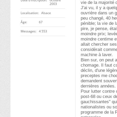
Date d'inscription
octobre
vie de la majorité 
2003
J'ai vu, il y a que
ouvrière dans un g
Localisation
Alsace
peu changé, 40 heu
ge
67
pénible; la vie de
pire, je pense, éta
Messages
4 553
moindre prix; levé
moindre centime et
allait chercher ses 
considèrait comme 
machine à laver.
Bien sur, on peut a
chomage. Il faut co
déclin, d'une légè
preceptes me choq
demandent souvent 
dernières années.
Pour lutter contre
post-68 ou ceux de
gauchissantes" qui
nationalistes ou s
programme de la Re