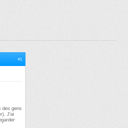
#1
is des gens
). J'ai
egarder