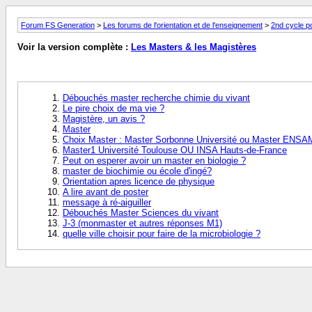
Forum FS Generation
>
Les forums de l'orientation et de l'enseignement
>
2nd cycle p
Voir la version complète :
Les Masters & les Magistères
Débouchés master recherche chimie du vivant
Le pire choix de ma vie ?
Magistère, un avis ?
Master
Choix Master : Master Sorbonne Université ou Master ENSA
Master1 Université Toulouse OU INSA Hauts-de-France
Peut on esperer avoir un master en biologie ?
master de biochimie ou école d'ingé?
Orientation apres licence de physique
A lire avant de poster
message à ré-aiguiller
Débouchés Master Sciences du vivant
J-3 (monmaster et autres réponses M1)
quelle ville choisir pour faire de la microbiologie ?