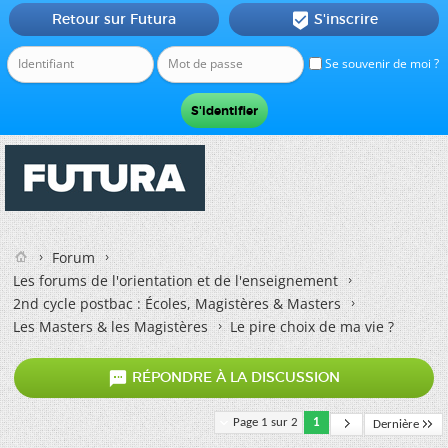
Retour sur Futura
S'inscrire

Se souvenir de moi ?
Forum
Les forums de l'orientation et de l'enseignement
2nd cycle postbac : Écoles, Magistères & Masters
Les Masters & les Magistères
Le pire choix de ma vie ?

RÉPONDRE À LA DISCUSSION
Page 1 sur 2
1
Dernière