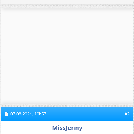
07/08/2024,
10h57
#2
MissJenny