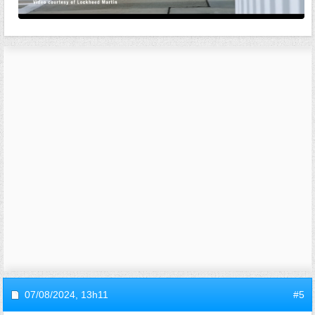
07/08/2024,
13h11
#5