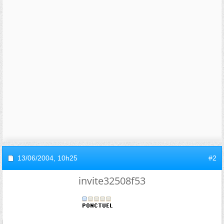
13/06/2004,
10h25
#2
invite32508f53