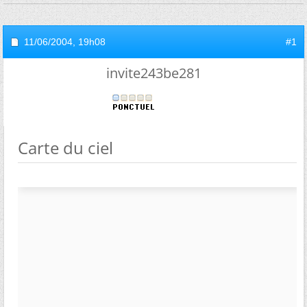
11/06/2004,
19h08
#1
invite243be281
Carte du ciel