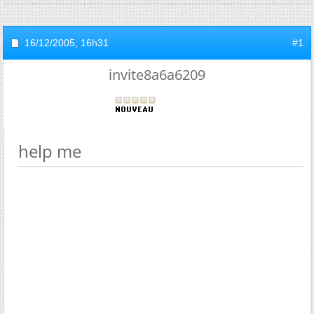
16/12/2005,
16h31
#1
invite8a6a6209
help me