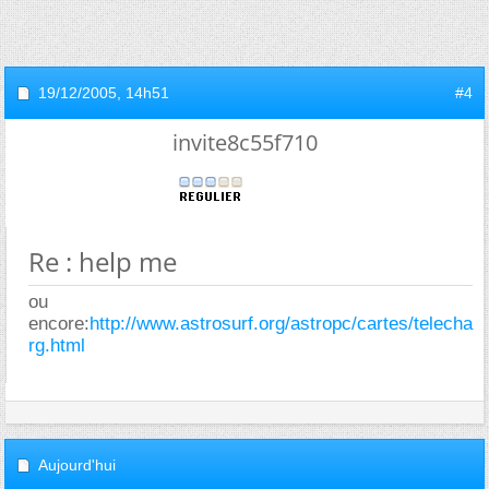
19/12/2005,
14h51
#4
invite8c55f710
Re : help me
ou
encore:
http://www.astrosurf.org/astropc/cartes/telecha
rg.html
Aujourd'hui