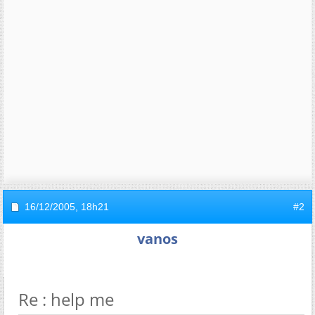
16/12/2005,
18h21
#2
vanos
Re : help me