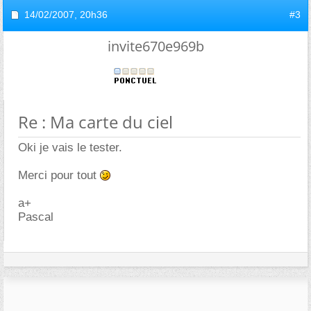
14/02/2007,
20h36
#3
invite670e969b
Re : Ma carte du ciel
Oki je vais le tester.
Merci pour tout
a+
Pascal