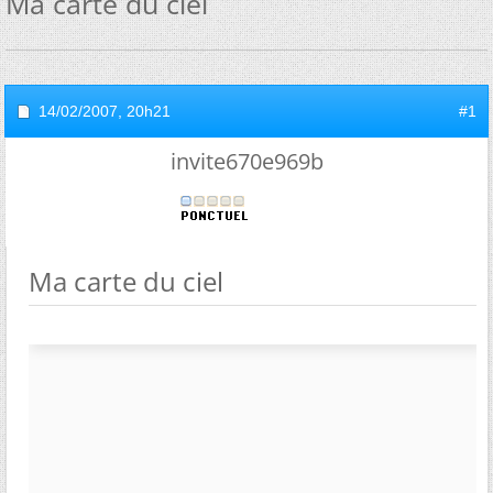
Ma carte du ciel
14/02/2007,
20h21
#1
invite670e969b
Ma carte du ciel