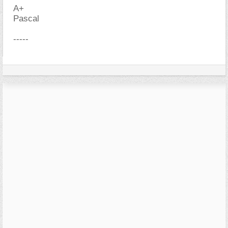
A+
Pascal
-----