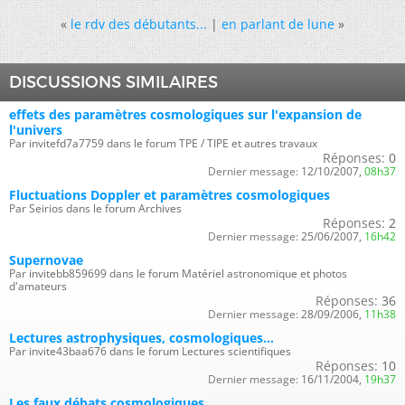
«
le rdv des débutants...
|
en parlant de lune
»
DISCUSSIONS SIMILAIRES
effets des paramètres cosmologiques sur l'expansion de
l'univers
Par invitefd7a7759 dans le forum TPE / TIPE et autres travaux
Réponses:
0
Dernier message:
12/10/2007,
08h37
Fluctuations Doppler et paramètres cosmologiques
Par Seirios dans le forum Archives
Réponses:
2
Dernier message:
25/06/2007,
16h42
Supernovae
Par invitebb859699 dans le forum Matériel astronomique et photos
d'amateurs
Réponses:
36
Dernier message:
28/09/2006,
11h38
Lectures astrophysiques, cosmologiques...
Par invite43baa676 dans le forum Lectures scientifiques
Réponses:
10
Dernier message:
16/11/2004,
19h37
Les faux débats cosmologiques