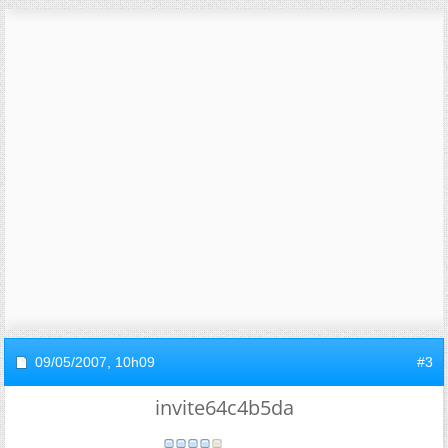
09/05/2007,
10h09
#3
invite64c4b5da