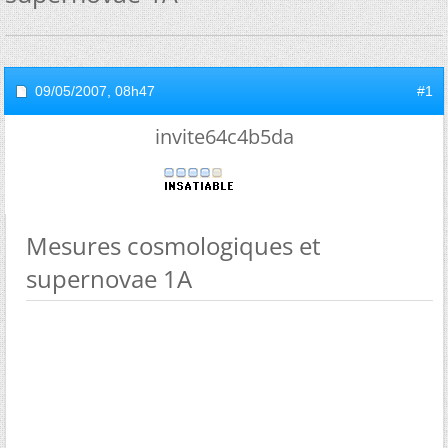
09/05/2007,
08h47
#1
invite64c4b5da
Mesures cosmologiques et
supernovae 1A