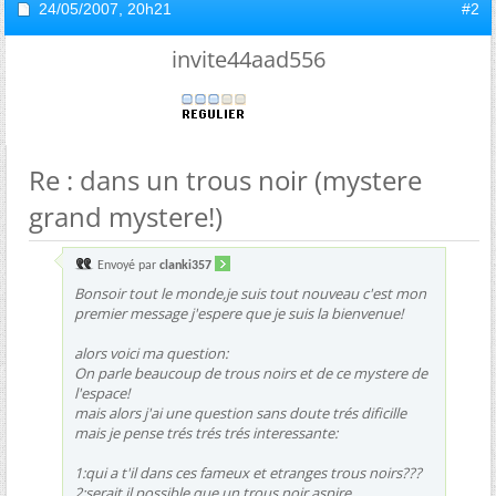
24/05/2007,
20h21
#2
invite44aad556
Re : dans un trous noir (mystere
grand mystere!)
Envoyé par
clanki357
Bonsoir tout le monde,je suis tout nouveau c'est mon
premier message j'espere que je suis la bienvenue!
alors voici ma question:
On parle beaucoup de trous noirs et de ce mystere de
l'espace!
mais alors j'ai une question sans doute trés dificille
mais je pense trés trés trés interessante:
1:qui a t'il dans ces fameux et etranges trous noirs???
2:serait il possible que un trous noir aspire