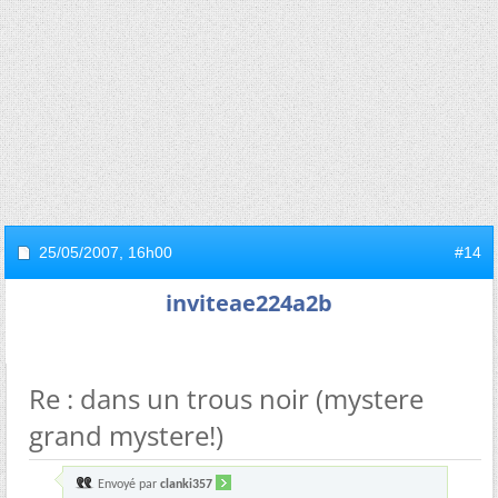
25/05/2007,
16h00
#14
inviteae224a2b
Re : dans un trous noir (mystere
grand mystere!)
Envoyé par
clanki357