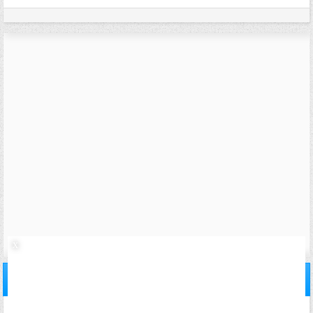
25/05/2007,
19h56
#16
invitee508e48f