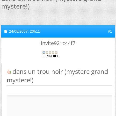
mystere!)
24/05/2007,
20h11
#1
invite921c44f7
dans un trou noir (mystere grand
mystere!)