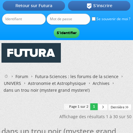
Retour sur Futura
S'inscrire

Se souvenir de moi ?
Forum
Futura-Sciences : les forums de la science
UNIVERS
Astronomie et Astrophysique
Archives
dans un trou noir (mystere grand mystere!)
Page 1 sur 2
1
Dernière
Affichage des résultats 1 à 30 sur 50
dans un trou noir (mystere grand