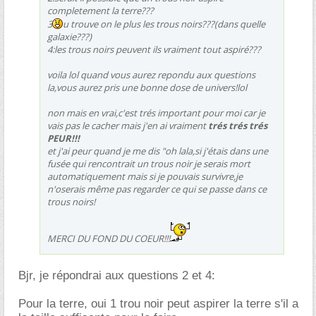
completement la terre???
3
u trouve on le plus les trous noirs???(dans quelle
galaxie???)
4:les trous noirs peuvent ils vraiment tout aspiré???
voila lol quand vous aurez repondu aux questions
la,vous aurez pris une bonne dose de univers!lol
non mais en vrai,c'est trés important pour moi car je
vais pas le cacher mais j'en ai vraiment
trés trés trés
PEUR!!!
et j'ai peur quand je me dis "oh lala,si j'étais dans une
fusée qui rencontrait un trous noir je serais mort
automatiquement mais si je pouvais survivre,je
n'oserais même pas regarder ce qui se passe dans ce
trous noirs!
MERCI DU FOND DU COEUR!!!
Bjr, je répondrai aux questions 2 et 4:
Pour la terre, oui 1 trou noir peut aspirer la terre s'il a