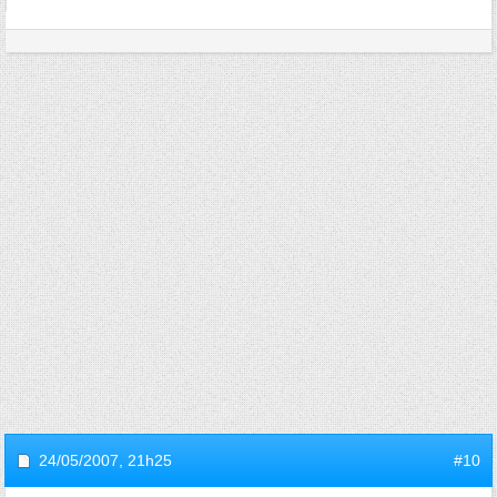
24/05/2007,
21h25
#10