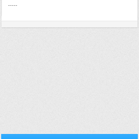
-----