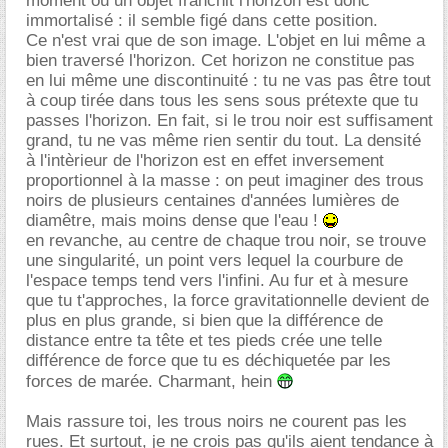
moment où un objet franchit l'horizon est donc
immortalisé : il semble figé dans cette position.
Ce n'est vrai que de son image. L'objet en lui même a
bien traversé l'horizon. Cet horizon ne constitue pas
en lui même une discontinuité : tu ne vas pas être tout
à coup tirée dans tous les sens sous prétexte que tu
passes l'horizon. En fait, si le trou noir est suffisament
grand, tu ne vas même rien sentir du tout. La densité
à l'intèrieur de l'horizon est en effet inversement
proportionnel à la masse : on peut imaginer des trous
noirs de plusieurs centaines d'années lumières de
diamêtre, mais moins dense que l'eau !
en revanche, au centre de chaque trou noir, se trouve
une singularité, un point vers lequel la courbure de
l'espace temps tend vers l'infini. Au fur et à mesure
que tu t'approches, la force gravitationnelle devient de
plus en plus grande, si bien que la différence de
distance entre ta tête et tes pieds crée une telle
différence de force que tu es déchiquetée par les
forces de marée. Charmant, hein
Mais rassure toi, les trous noirs ne courent pas les
rues. Et surtout, je ne crois pas qu'ils aient tendance à