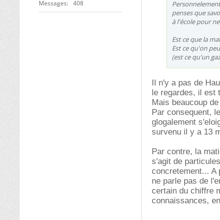
Messages
408
Personnelement j'
penses que savoir
à l'école pour n
Est ce que la mat
Est ce qu'on peu 
(est ce qu'un gaz
Il n'y a pas de Ha
le regardes, il est
Mais beaucoup de 
Par consequent, le
glogalement s'eloi
survenu il y a 13 m
Par contre, la mati
s'agit de particul
concretement... A p
ne parle pas de l'
certain du chiffre 
connaissances, en 