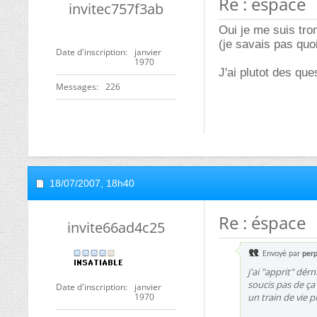
Re : éspace
invitec757f3ab
Oui je me suis trom
(je savais pas quo
Date d'inscription
janvier
1970
J'ai plutot des que
Messages
226
18/07/2007,
18h40
Re : éspace
invite66ad4c25
Envoyé par
per
j'ai "apprit" dér
soucis pas de ça
Date d'inscription
janvier
1970
un train de vie 