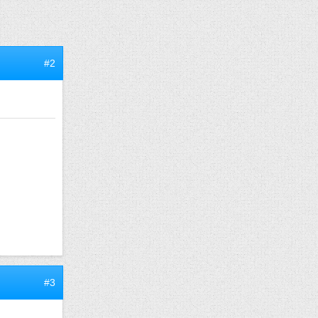
#2
#3