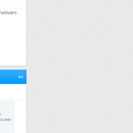
'univers .
#4
e
ts avec