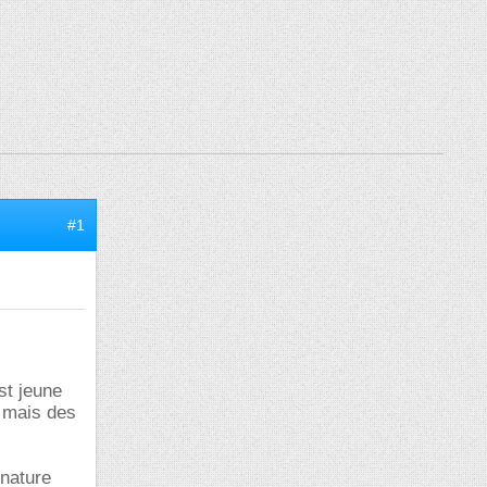
#1
st jeune
s mais des
 nature