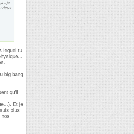
 .. je
ou deux
 lequel tu
physique...
es.
du big bang
ent qu'il
e...). Et je
suis plus
e nos