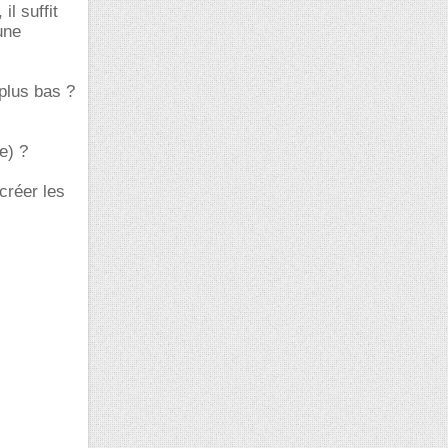
il suffit
une
 plus bas ?
e) ?
créer les