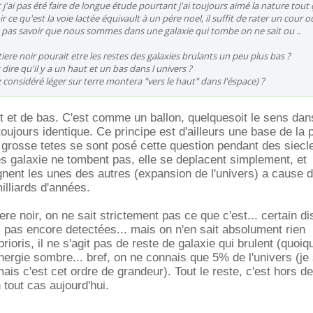
ai pas été faire de longue étude pourtant j'ai toujours aimé la nature tout ça
 ce qu'est la voie lactée équivault à un pére noel, il suffit de rater un cour 
e pas savoir que nous sommes dans une galaxie qui tombe on ne sait ou ..
iere noir pourait etre les restes des galaxies brulants un peu plus bas ?
dire qu'il y a un haut et un bas dans l univers ?
 considéré léger sur terre montera "vers le haut" dans l'éspace) ?
ut et de bas. C'est comme un ballon, quelquesoit le sens dans
 toujours identique. Ce principe est d'ailleurs une base de la 
grosse tetes se sont posé cette question pendant des siecl
s galaxie ne tombent pas, elle se deplacent simplement, et
gnent les unes des autres (expansion de l'univers) a cause 
illiards d'années.
ere noir, on ne sait strictement pas ce que c'est... certain dis
es pas encore detectées... mais on n'en sait absolument rien
rioris, il ne s'agit pas de reste de galaxie qui brulent (quoiqu
energie sombre... bref, on ne connais que 5% de l'univers (je 
mais c'est cet ordre de grandeur). Tout le reste, c'est hors d
tout cas aujourd'hui.