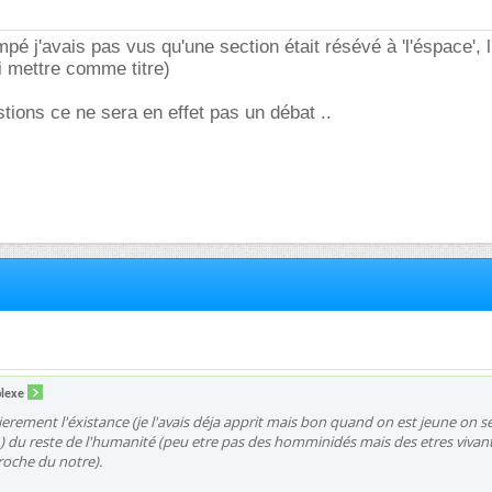
pé j'avais pas vus qu'une section était résévé à 'l'éspace', l
i mettre comme titre)
stions ce ne sera en effet pas un débat ..
plexe
nierement l'éxistance (je l'avais déja apprit mais bon quand on est jeune on s
 ) du reste de l'humanité (peu etre pas des homminidés mais des etres vivan
proche du notre).