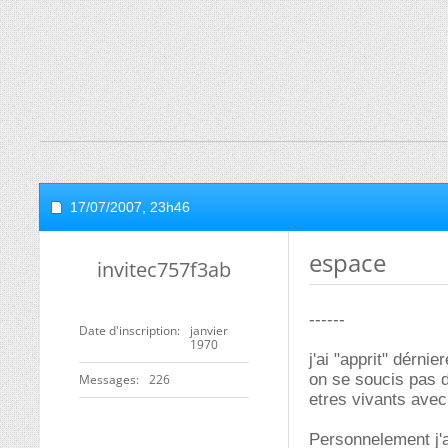
17/07/2007,
23h46
espace
invitec757f3ab
------
Date d'inscription
janvier
1970
j'ai "apprit" dérni
on se soucis pas 
Messages
226
etres vivants avec
Personnelement j'ai