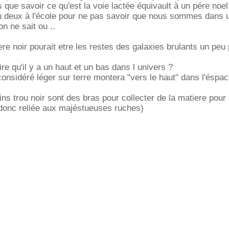
s que savoir ce qu'est la voie lactée équivault à un pére noel, 
ou deux à l'école pour ne pas savoir que nous sommes dans 
n ne sait ou ..
ere noir pourait etre les restes des galaxies brulants un peu
re qu'il y a un haut et un bas dans l univers ?
considéré léger sur terre montera "vers le haut" dans l'éspac
ins trou noir sont des bras pour collecter de la matiere pour 
(donc reliée aux majéstueuses ruches)