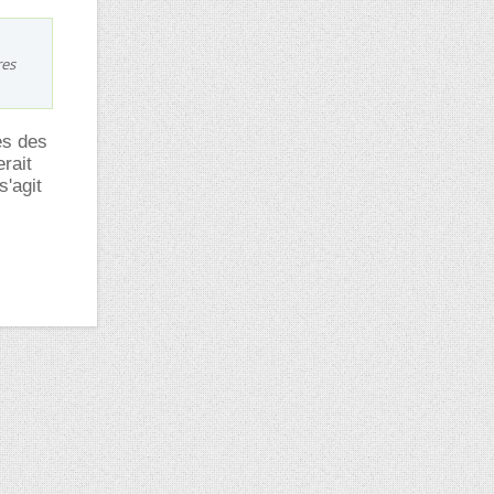
res
es des
erait
s'agit