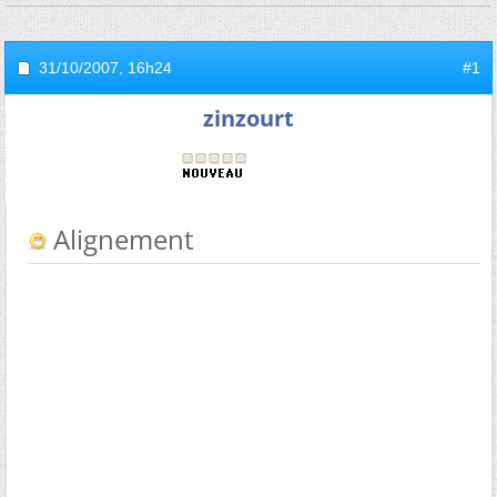
31/10/2007,
16h24
#1
zinzourt
Alignement