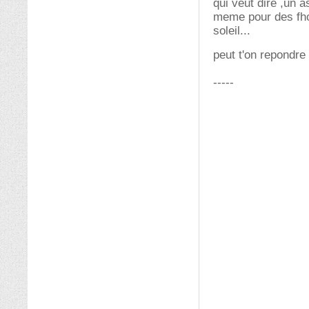
qui veut dire ,un 
meme pour des fhot
soleil...
peut t'on repondr
-----