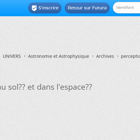
S'inscrire
Retour sur Futura

UNIVERS
Astronomie et Astrophysique
Archives
perceptio
u sol?? et dans l'espace??