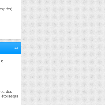
 exprès)
#4
ns
vec des
 étoilesqui