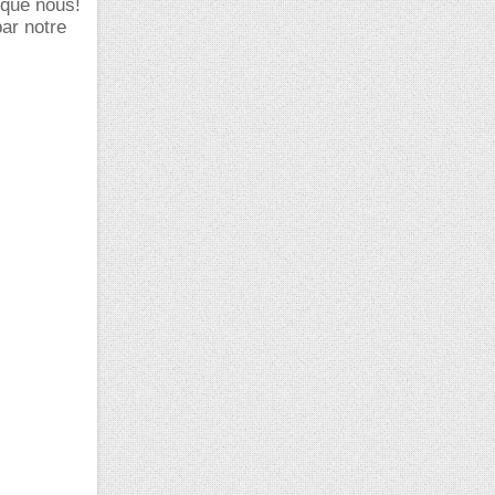
 que nous!
par notre