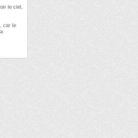
ir le ciel,
 car le
la