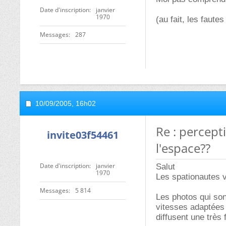
Date d'inscription
janvier
1970
(au fait, les faut
Messages
287
10/09/2005,
16h02
Re : percept
invite03f54461
l'espace??
Date d'inscription
janvier
Salut
1970
Les spationautes v
Messages
5 814
Les photos qui son
vitesses adaptées à
diffusent une très 