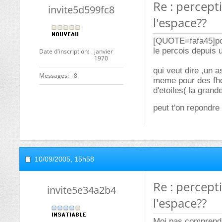
Re : percept
invite5d599fc8
l'espace??
[QUOTE=fafa45]pou
le percois depuis 
Date d'inscription
janvier
1970
qui veut dire ,un 
Messages
8
meme pour des fhot
d'etoiles( la grande
peut t'on repondr
10/09/2005,
15h58
Re : percept
invite5e34a2b4
l'espace??
Moi pas comprendre