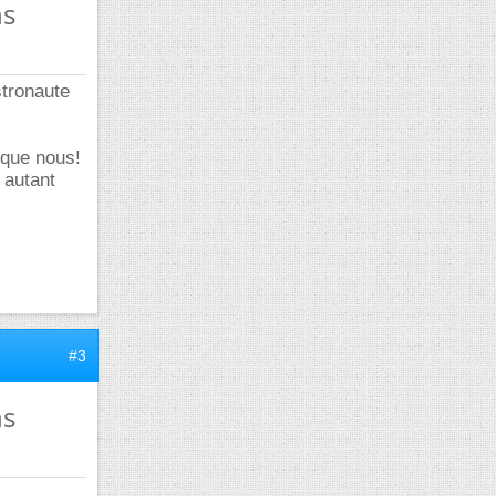
ns
stronaute
 que nous!
 autant
#3
ns