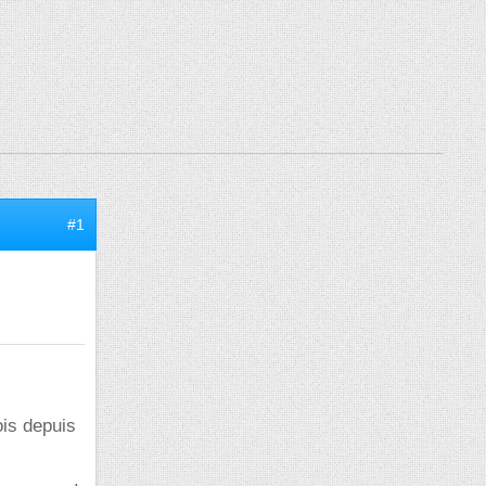
#1
ois depuis