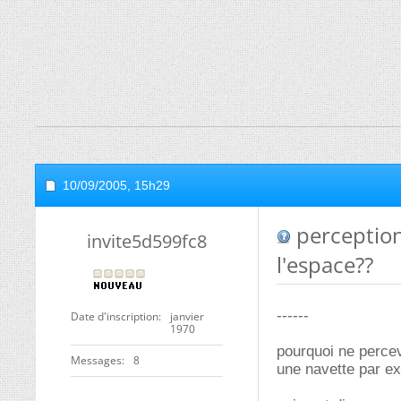
10/09/2005,
15h29
perception
invite5d599fc8
l'espace??
------
Date d'inscription
janvier
1970
pourquoi ne percev
Messages
8
une navette par e