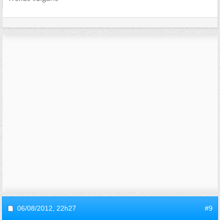
06/08/2012,
22h27
#9