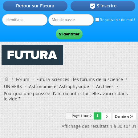
Retour sur Futura
S'inscrire

Se souvenir de moi ?
Forum
Futura-Sciences : les forums de la science
UNIVERS
Astronomie et Astrophysique
Archives
Pourquoi une poussée d'air, ou autre, fait-elle avancer dans
le vide ?
Page 1 sur 2
1
Dernière
Affichage des résultats 1 à 30 sur 31