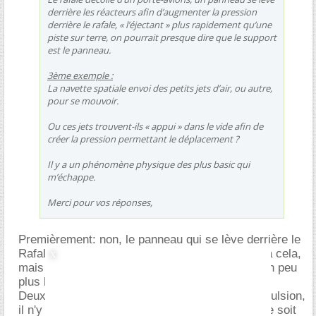
derrière les réacteurs afin d’augmenter la pression
derrière le rafale, « l’éjectant » plus rapidement qu’une
piste sur terre, on pourrait presque dire que le support
est le panneau.
3ème exemple :
La navette spatiale envoi des petits jets d’air, ou autre,
pour se mouvoir.
Ou ces jets trouvent-ils « appui » dans le vide afin de
créer la pression permettant le déplacement ?
Il y a un phénomène physique des plus basic qui
m’échappe.
Merci pour vos réponses,
Premièrement: non, le panneau qui se lève derrière le
Rafale sur le pont du porte avions, ne sert pas à cela,
mais à protéger ce (et ceux) qui se trouve(nt) un peu
plus loin.
Deuxièmement, concernant précisément la propulsion,
il n'y jamais besoin de s'appuyer sur quoi que ce soit