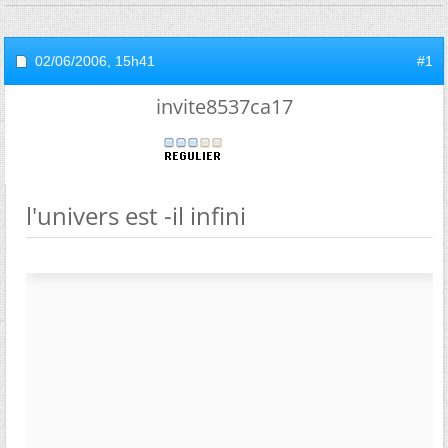
02/06/2006,
15h41
#1
invite8537ca17
l'univers est -il infini