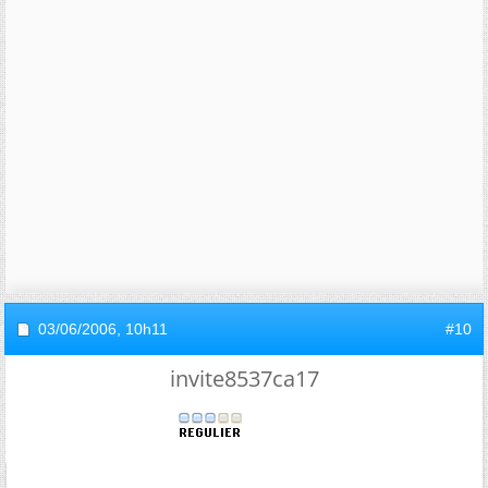
03/06/2006,
10h11
#10
invite8537ca17