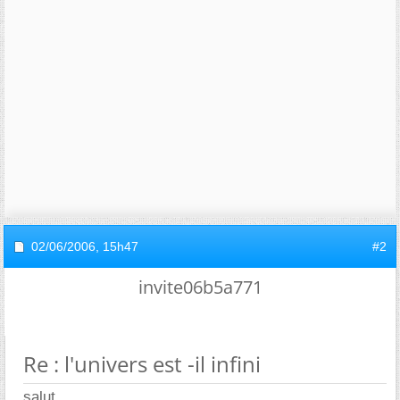
02/06/2006,
15h47
#2
invite06b5a771
Re : l'univers est -il infini
salut,