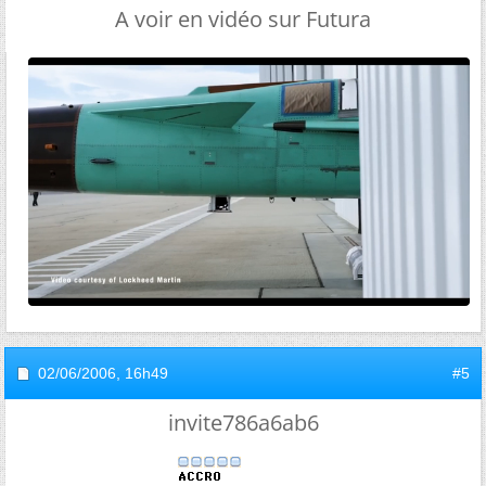
A voir en vidéo sur Futura
02/06/2006,
16h49
#5
invite786a6ab6