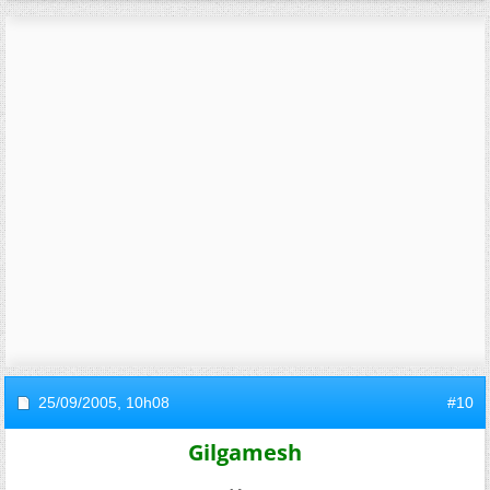
25/09/2005,
10h08
#10
Gilgamesh