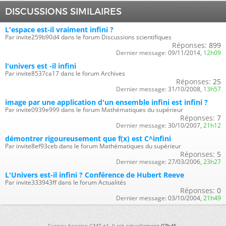
DISCUSSIONS SIMILAIRES
L'espace est-il vraiment infini ?
Par invite259b90d4 dans le forum Discussions scientifiques
Réponses:
899
Dernier message:
09/11/2014,
12h09
l'univers est -il infini
Par invite8537ca17 dans le forum Archives
Réponses:
25
Dernier message:
31/10/2008,
13h57
image par une application d'un ensemble infini est infini ?
Par invite0939e999 dans le forum Mathématiques du supérieur
Réponses:
7
Dernier message:
30/10/2007,
21h12
démontrer rigoureusement que f(x) est C^infini
Par invite8ef93ceb dans le forum Mathématiques du supérieur
Réponses:
5
Dernier message:
27/03/2006,
23h27
L'Univers est-il infini ? Conférence de Hubert Reeve
Par invite333943ff dans le forum Actualités
Réponses:
0
Dernier message:
03/10/2004,
21h49
Fuseau horaire GMT +1. Il est actuellement
07h45
.