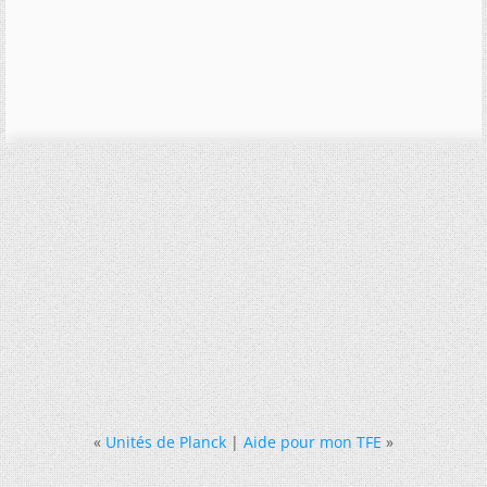
«
Unités de Planck
|
Aide pour mon TFE
»