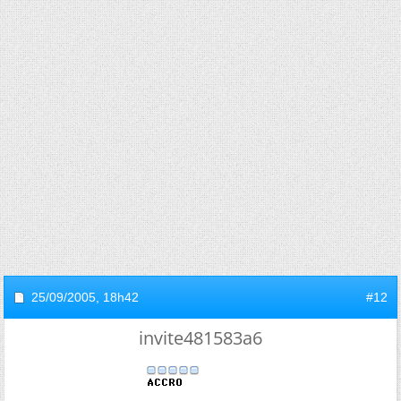
25/09/2005,
18h42
#12
invite481583a6